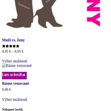
Muži vs. ženy
Price
Hodnotenie
4,95
€
–
8,95
€
4.89
range:
Tento
z 5
4,95 €
Výber možností
produkt
through
má
8,95 €
viacero
Len e-kniha
variantov.
Možnosti
Básne venované
si
môžete
0,00
€
vybrať
Tento
na
Výber možností
produkt
stránke
má
produktu.
viacero
Nákupný košík