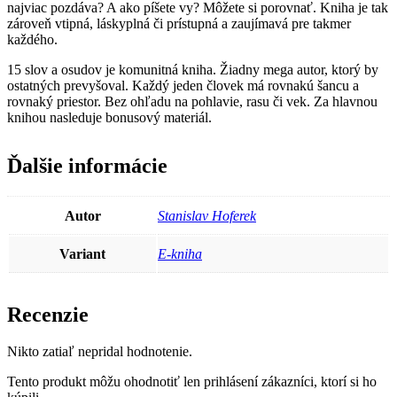
najviac pozdáva? A ako píšete vy? Môžete si porovnať. Kniha je tak
zároveň vtipná, láskyplná či prístupná a zaujímavá pre takmer
každého.
15 slov a osudov je komunitná kniha. Žiadny mega autor, ktorý by
ostatných prevyšoval. Každý jeden človek má rovnakú šancu a
rovnaký priestor. Bez ohľadu na pohlavie, rasu či vek. Za hlavnou
knihou nasleduje bonusový materiál.
Ďalšie informácie
Autor
Stanislav Hoferek
Variant
E-kniha
Recenzie
Nikto zatiaľ nepridal hodnotenie.
Tento produkt môžu ohodnotiť len prihlásení zákazníci, ktorí si ho