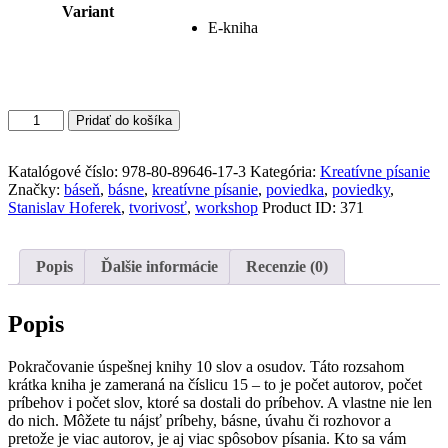
Variant
E-kniha
množstvo
Pridať do košíka
15
slov
a
Katalógové číslo:
978-80-89646-17-3
Kategória:
Kreatívne písanie
osudov
Značky:
báseň
,
básne
,
kreatívne písanie
,
poviedka
,
poviedky
,
Stanislav Hoferek
,
tvorivosť
,
workshop
Product ID:
371
Popis
Ďalšie informácie
Recenzie (0)
Popis
Pokračovanie úspešnej knihy 10 slov a osudov. Táto rozsahom
krátka kniha je zameraná na číslicu 15 – to je počet autorov, počet
príbehov i počet slov, ktoré sa dostali do príbehov. A vlastne nie len
do nich. Môžete tu nájsť príbehy, básne, úvahu či rozhovor a
pretože je viac autorov, je aj viac spôsobov písania. Kto sa vám