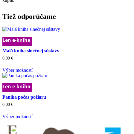
kúpili.
Tiež odporúčame
Len e-kniha
Malá kniha slnečnej sústavy
0,00
€
Tento
Výber možností
produkt
má
viacero
Len e-kniha
variantov.
Možnosti
Panika počas požiaru
si
môžete
0,00
€
vybrať
Tento
na
Výber možností
produkt
stránke
má
produktu.
viacero
variantov.