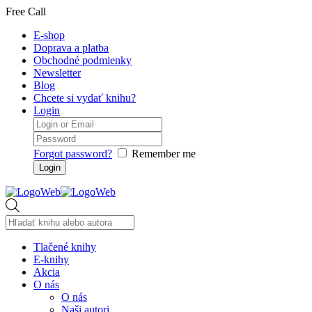
Free Call
E-shop
Doprava a platba
Obchodné podmienky
Newsletter
Blog
Chcete si vydať knihu?
Login
Forgot password?
Remember me
Products
search
Tlačené knihy
E-knihy
Akcia
O nás
O nás
Naši autori