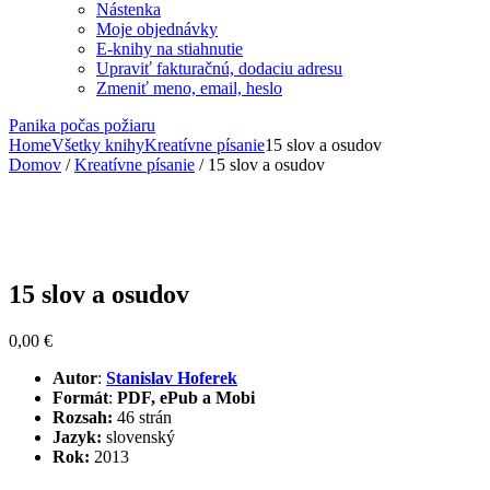
Nástenka
Moje objednávky
E-knihy na stiahnutie
Upraviť fakturačnú, dodaciu adresu
Zmeniť meno, email, heslo
Panika počas požiaru
Home
Všetky knihy
Kreatívne písanie
15 slov a osudov
Domov
/
Kreatívne písanie
/ 15 slov a osudov
Len e-kniha
15 slov a osudov
0,00
€
Autor
:
Stanislav Hoferek
Formát
:
PDF, ePub a Mobi
Rozsah:
46 strán
Jazyk:
slovenský
Rok:
2013