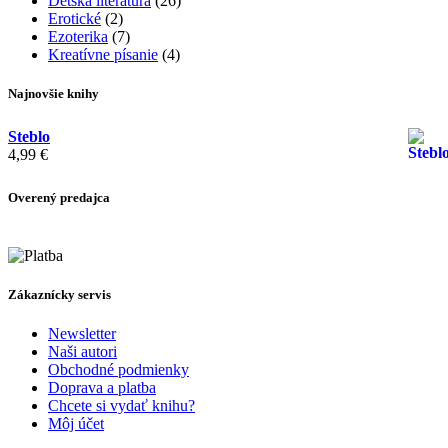
Detská literatúra
(26)
Erotické
(2)
Ezoterika
(7)
Kreatívne písanie
(4)
Najnovšie knihy
Steblo
4,99
€
Overený predajca
Zákaznícky servis
Newsletter
Naši autori
Obchodné podmienky
Doprava a platba
Chcete si vydať knihu?
Môj účet