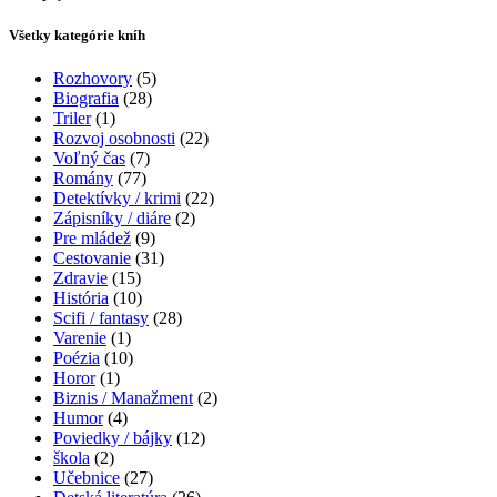
variantov.
Možnosti
Všetky kategórie kníh
si
môžete
Rozhovory
(5)
vybrať
Biografia
(28)
na
Triler
(1)
stránke
Rozvoj osobnosti
(22)
produktu.
Voľný čas
(7)
Romány
(77)
Detektívky / krimi
(22)
Zápisníky / diáre
(2)
Pre mládež
(9)
Cestovanie
(31)
Zdravie
(15)
História
(10)
Scifi / fantasy
(28)
Varenie
(1)
Poézia
(10)
Horor
(1)
Biznis / Manažment
(2)
Humor
(4)
Poviedky / bájky
(12)
škola
(2)
Učebnice
(27)