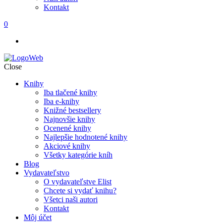
Kontakt
0
Close
Knihy
Iba tlačené knihy
Iba e-knihy
Knižné bestsellery
Najnovšie knihy
Ocenené knihy
Najlepšie hodnotené knihy
Akciové knihy
Všetky kategórie kníh
Blog
Vydavateľstvo
O vydavateľstve Elist
Chcete si vydať knihu?
Všetci naši autori
Kontakt
Môj účet