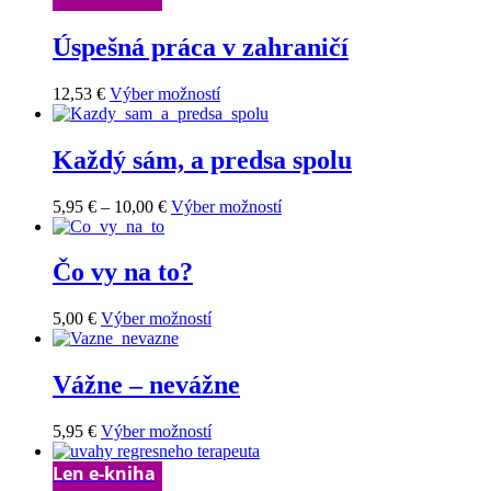
Úspešná práca v zahraničí
Tento
12,53
€
Výber možností
produkt
má
viacero
Každý sám, a predsa spolu
variantov.
Možnosti
Price
Tento
5,95
€
–
10,00
€
Výber možností
si
range:
produkt
môžete
5,95 €
má
vybrať
through
viacero
Čo vy na to?
na
10,00 €
variantov.
stránke
Možnosti
produktu.
Tento
5,00
€
Výber možností
si
produkt
môžete
má
vybrať
viacero
Vážne – nevážne
na
variantov.
stránke
Možnosti
produktu.
Tento
5,95
€
Výber možností
si
produkt
môžete
má
Len e-kniha
vybrať
viacero