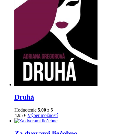
stránke
produktu.
Druhá
Hodnotenie
5.00
z 5
Tento
4,95
€
Výber možností
produkt
má
viacero
Za dverami liečebne