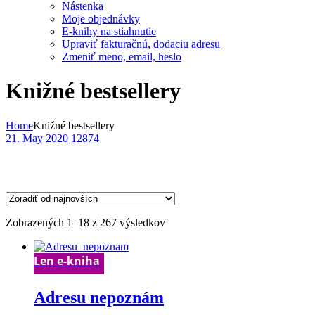
Nástenka
Moje objednávky
E-knihy na stiahnutie
Upraviť fakturačnú, dodaciu adresu
Zmeniť meno, email, heslo
Knižné bestsellery
Home
Knižné bestsellery
21. May 2020
12874
Zoradené
Zobrazených 1–18 z 267 výsledkov
podľa
najnovších
Len e-kniha
Adresu nepoznám