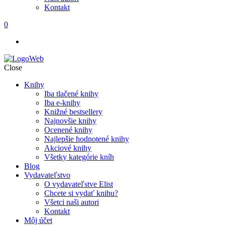
Kontakt
0
Close
Knihy
Iba tlačené knihy
Iba e-knihy
Knižné bestsellery
Najnovšie knihy
Ocenené knihy
Najlepšie hodnotené knihy
Akciové knihy
Všetky kategórie kníh
Blog
Vydavateľstvo
O vydavateľstve Elist
Chcete si vydať knihu?
Všetci naši autori
Kontakt
Môj účet