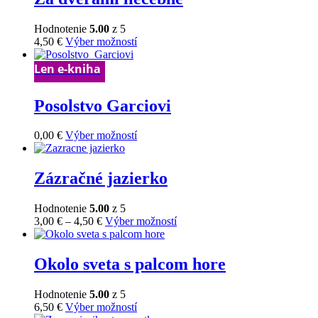
variantov.
Možnosti
Hodnotenie
5.00
z 5
si
Tento
4,50
€
Výber možností
môžete
produkt
vybrať
má
Len e-kniha
na
viacero
stránke
variantov.
produktu.
Posolstvo Garciovi
Možnosti
si
môžete
Tento
0,00
€
Výber možností
vybrať
produkt
na
má
stránke
viacero
Zázračné jazierko
produktu.
variantov.
Možnosti
Hodnotenie
5.00
z 5
si
Price
Tento
3,00
€
–
4,50
€
Výber možností
môžete
range:
produkt
vybrať
3,00 €
má
na
through
viacero
Okolo sveta s palcom hore
stránke
4,50 €
variantov.
produktu.
Možnosti
Hodnotenie
5.00
z 5
si
Tento
6,50
€
Výber možností
môžete