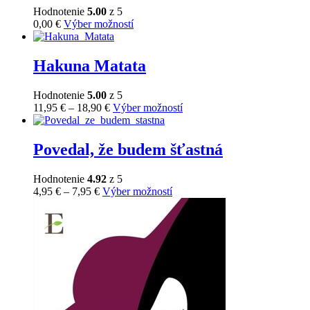
Hodnotenie
5.00
z 5
Tento
0,00
€
Výber možností
produkt
má
viacero
Hakuna Matata
variantov.
Možnosti
Hodnotenie
5.00
z 5
si
Price
Tento
11,95
€
–
18,90
€
Výber možností
môžete
range:
produkt
vybrať
11,95 €
má
na
through
viacero
Povedal, že budem šťastná
stránke
18,90 €
variantov.
produktu.
Možnosti
Hodnotenie
4.92
z 5
si
Price
Tento
4,95
€
–
7,95
€
Výber možností
môžete
range:
produkt
vybrať
4,95 €
má
na
through
viacero
stránke
7,95 €
variantov.
produktu.
Možnosti
si
môžete
vybrať
na