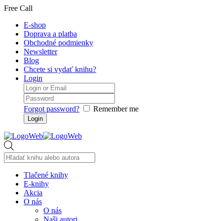
Free Call
E-shop
Doprava a platba
Obchodné podmienky
Newsletter
Blog
Chcete si vydať knihu?
Login
Forgot password?
Remember me
Products
search
Tlačené knihy
E-knihy
Akcia
O nás
O nás
Naši autori