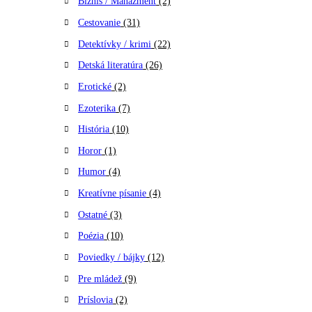
Biznis / Manažment
(2)
Cestovanie
(31)
Detektívky / krimi
(22)
Detská literatúra
(26)
Erotické
(2)
Ezoterika
(7)
História
(10)
Horor
(1)
Humor
(4)
Kreatívne písanie
(4)
Ostatné
(3)
Poézia
(10)
Poviedky / bájky
(12)
Pre mládež
(9)
Príslovia
(2)