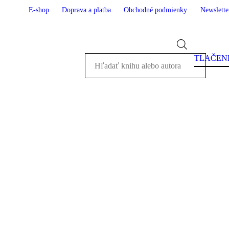
E-shop
Doprava a platba
Obchodné podmienky
Newslette
Products
search
TLAČEN
K PLEVA
a narodil a vyrastal vo Veľkom Krtíši, až kým ho nezavialo
skej kotliny, kde strávil zvyšok detstva. Je autorom