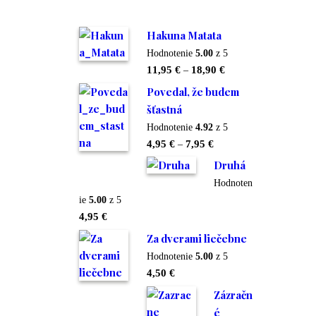
Hakuna Matata
Hodnotenie
5.00
z 5
Price
11,95
€
–
18,90
€
range:
Povedal, že budem
11,95 €
šťastná
through
Hodnotenie
4.92
z 5
18,90 €
Price
4,95
€
–
7,95
€
range:
Druhá
4,95 €
Hodnoten
through
ie
5.00
z 5
7,95 €
4,95
€
Za dverami liečebne
Hodnotenie
5.00
z 5
4,50
€
Zázračn
é