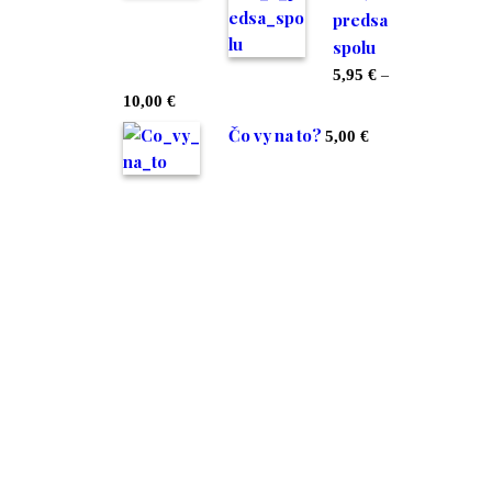
predsa
spolu
5,95
€
–
Price
10,00
€
range:
Čo vy na to?
5,00
€
5,95 €
through
10,00 €