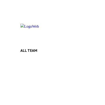
ALL TEAM
DOMINI
Autor
Dominik s
do Liptov