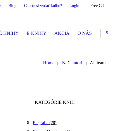
r
Blog
Chcete si vydať knihu?
Login
Free Call
0
É KNIHY
E-KNIHY
AKCIA
O NÁS
Home
Naši autori
All team
KATEGÓRIE KNÍH
Biografia
(28)