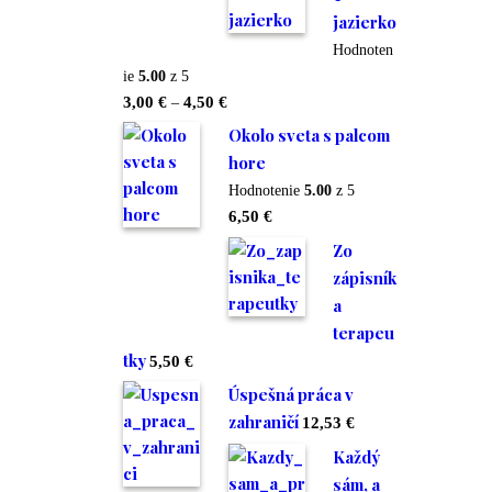
jazierko
Hodnoten
ie
5.00
z 5
Price
3,00
€
–
4,50
€
range:
Okolo sveta s palcom
3,00 €
hore
through
Hodnotenie
5.00
z 5
4,50 €
6,50
€
Zo
zápisník
a
terapeu
tky
5,50
€
Úspešná práca v
zahraničí
12,53
€
Každý
sám, a