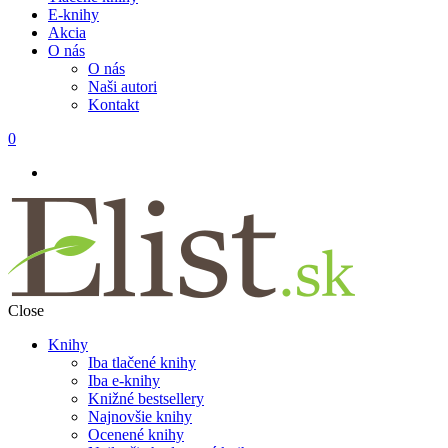
E-knihy
Akcia
O nás
O nás
Naši autori
Kontakt
0
Close
Knihy
Iba tlačené knihy
Iba e-knihy
Knižné bestsellery
Najnovšie knihy
Ocenené knihy