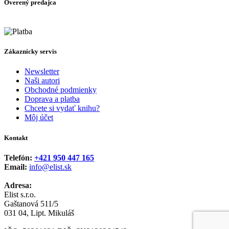
Overený predajca
Zákaznícky servis
Newsletter
Naši autori
Obchodné podmienky
Doprava a platba
Chcete si vydať knihu?
Môj účet
Kontakt
Telefón:
+421 950 447 165
Email:
info@elist.sk
Adresa:
Elist s.r.o.
Gaštanová 511/5
031 04, Lipt. Mikuláš