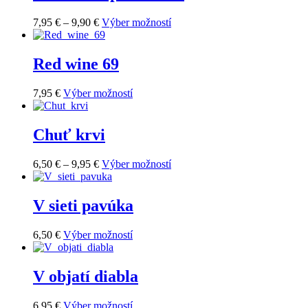
Price
Tento
7,95
€
–
9,90
€
Výber možností
range:
produkt
7,95 €
má
through
viacero
Red wine 69
9,90 €
variantov.
Možnosti
Tento
7,95
€
Výber možností
si
produkt
môžete
má
vybrať
viacero
Chuť krvi
na
variantov.
stránke
Možnosti
produktu.
Price
Tento
6,50
€
–
9,95
€
Výber možností
si
range:
produkt
môžete
6,50 €
má
vybrať
through
viacero
V sieti pavúka
na
9,95 €
variantov.
stránke
Možnosti
produktu.
Tento
6,50
€
Výber možností
si
produkt
môžete
má
vybrať
viacero
V objatí diabla
na
variantov.
stránke
Možnosti
produktu.
Tento
6,95
€
Výber možností