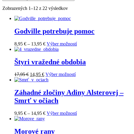
Zoradené
Zobrazených 1–12 z 22 výsledkov
podľa
najnovších
Godville potrebuje pomoc
Price
Tento
8,95
€
–
13,95
€
Výber možností
range:
produkt
8,95 €
má
through
viacero
Štyri vražedné obdobia
13,95 €
variantov.
Možnosti
Pôvodná
Aktuálna
Tento
17,95
€
14,95
€
Výber možností
si
cena
cena
produkt
môžete
bola:
je:
má
vybrať
17,95 €.
14,95 €.
viacero
Záhadné zločiny Adiny Alsterovej –
na
variantov.
stránke
Smrť v očiach
Možnosti
produktu.
si
môžete
Price
Tento
9,95
€
–
14,95
€
Výber možností
vybrať
range:
produkt
na
9,95 €
má
stránke
through
viacero
Morové rany
produktu.