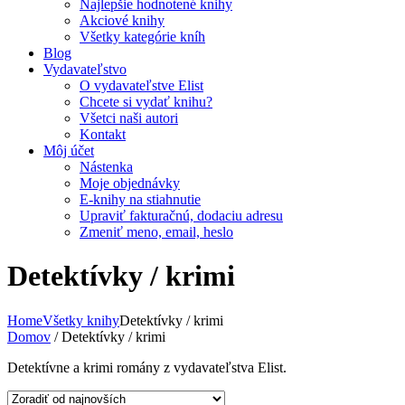
Najlepšie hodnotené knihy
Akciové knihy
Všetky kategórie kníh
Blog
Vydavateľstvo
O vydavateľstve Elist
Chcete si vydať knihu?
Všetci naši autori
Kontakt
Môj účet
Nástenka
Moje objednávky
E-knihy na stiahnutie
Upraviť fakturačnú, dodaciu adresu
Zmeniť meno, email, heslo
Detektívky / krimi
Home
Všetky knihy
Detektívky / krimi
Domov
/ Detektívky / krimi
Detektívne a krimi romány z vydavateľstva Elist.