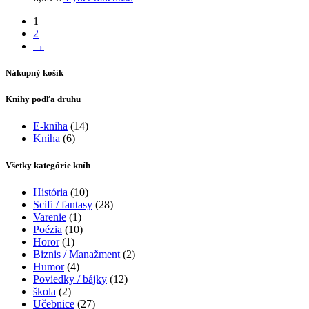
si
produkt
môžete
1
má
vybrať
2
viacero
na
→
variantov.
stránke
Možnosti
produktu.
si
Nákupný košík
môžete
vybrať
Knihy podľa druhu
na
stránke
E-kniha
(14)
produktu.
Kniha
(6)
Všetky kategórie kníh
História
(10)
Scifi / fantasy
(28)
Varenie
(1)
Poézia
(10)
Horor
(1)
Biznis / Manažment
(2)
Humor
(4)
Poviedky / bájky
(12)
škola
(2)
Učebnice
(27)