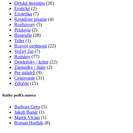
Detská literatúra
(26)
Erotické
(2)
Ezoterika
(7)
Kreatívne písanie
(4)
Rozhovory
(5)
Príslovia
(2)
Biografia
(28)
Triler
(1)
Rozvoj osobnosti
(22)
Voľný čas
(7)
Romány
(77)
Detektívky / krimi
(22)
Zápisníky / diáre
(2)
Pre mládež
(9)
Cestovanie
(31)
Zdravie
(15)
Knihy podľa autora
Barbora Gero
(5)
Jakub Banár
(1)
Marek Vician
(1)
Roman Horňák
(8)