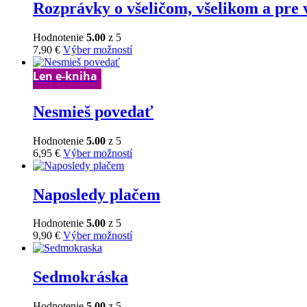
through
viacero
Rozprávky o všeličom, všelikom a pre 
stránke
12,95 €
variantov.
produktu.
Možnosti
Hodnotenie
5.00
z 5
si
Tento
7,90
€
Výber možností
môžete
produkt
vybrať
má
Len e-kniha
na
viacero
stránke
variantov.
produktu.
Nesmieš povedať
Možnosti
si
môžete
Hodnotenie
5.00
z 5
vybrať
Tento
6,95
€
Výber možností
na
produkt
stránke
má
produktu.
viacero
Naposledy plačem
variantov.
Možnosti
Hodnotenie
5.00
z 5
si
Tento
9,90
€
Výber možností
môžete
produkt
vybrať
má
na
viacero
Sedmokráska
stránke
variantov.
produktu.
Možnosti
Hodnotenie
5.00
z 5