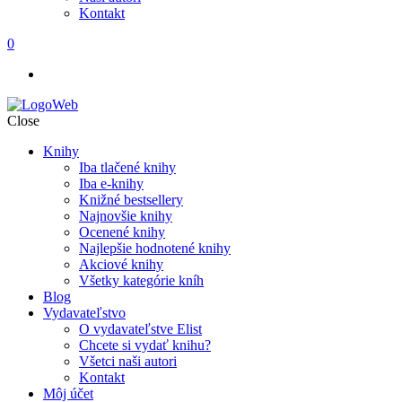
Kontakt
0
Close
Knihy
Iba tlačené knihy
Iba e-knihy
Knižné bestsellery
Najnovšie knihy
Ocenené knihy
Najlepšie hodnotené knihy
Akciové knihy
Všetky kategórie kníh
Blog
Vydavateľstvo
O vydavateľstve Elist
Chcete si vydať knihu?
Všetci naši autori
Kontakt
Môj účet