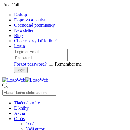
Free Call
E-shop
Doprava a platba
Obchodné podmienky
Newsletter
Blog
Chcete si vydať knihu?
Login
Forgot password?
Remember me
Products
search
Tlačené knihy
E-knihy
Akcia
O nás
O nás
Naši autori