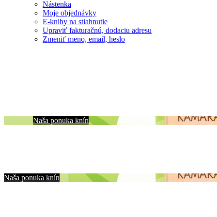
Nástenka
Moje objednávky
E-knihy na stiahnutie
Upraviť fakturačnú, dodaciu adresu
Zmeniť meno, email, heslo
Naša ponuka knín
Naša ponuka knín