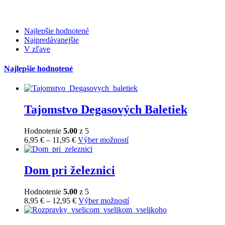
Najlepšie hodnotené
Najpredávanejšie
V zľave
Najlepšie hodnotené
Tajomstvo Degasových Baletiek
Hodnotenie
5.00
z 5
Price
Tento
6,95
€
–
11,95
€
Výber možností
range:
produkt
6,95 €
má
through
viacero
Dom pri železnici
11,95 €
variantov.
Možnosti
Hodnotenie
5.00
z 5
si
Price
Tento
8,95
€
–
12,95
€
Výber možností
môžete
range:
produkt
vybrať
8,95 €
má
na