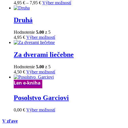
Price
Tento
4,95
€
–
7,95
€
Výber možností
môžete
range:
produkt
vybrať
4,95 €
má
na
through
viacero
Druhá
stránke
7,95 €
variantov.
produktu.
Možnosti
Hodnotenie
5.00
z 5
si
Tento
4,95
€
Výber možností
môžete
produkt
vybrať
má
na
viacero
Za dverami liečebne
stránke
variantov.
produktu.
Možnosti
Hodnotenie
5.00
z 5
si
Tento
4,50
€
Výber možností
môžete
produkt
vybrať
má
Len e-kniha
na
viacero
stránke
variantov.
produktu.
Posolstvo Garciovi
Možnosti
si
môžete
Tento
0,00
€
Výber možností
vybrať
produkt
na
má
V zľave
stránke
viacero