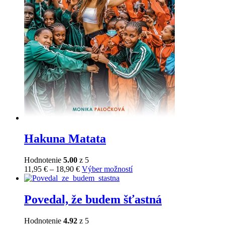
Hakuna Matata
Hodnotenie
5.00
z 5
Price
Tento
11,95
€
–
18,90
€
Výber možností
range:
produkt
11,95 €
má
through
viacero
Povedal, že budem šťastná
18,90 €
variantov.
Možnosti
Hodnotenie
4.92
z 5
si