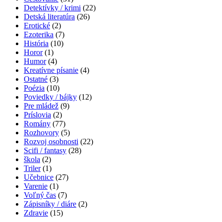
Detektívky / krimi
(22)
Detská literatúra
(26)
Erotické
(2)
Ezoterika
(7)
História
(10)
Horor
(1)
Humor
(4)
Kreatívne písanie
(4)
Ostatné
(3)
Poézia
(10)
Poviedky / bájky
(12)
Pre mládež
(9)
Príslovia
(2)
Romány
(77)
Rozhovory
(5)
Rozvoj osobnosti
(22)
Scifi / fantasy
(28)
škola
(2)
Triler
(1)
Učebnice
(27)
Varenie
(1)
Voľný čas
(7)
Zápisníky / diáre
(2)
Zdravie
(15)