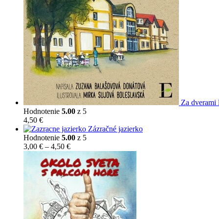
Za dverami 
Hodnotenie
5.00
z 5
4,50
€
Zázračné jazierko
Hodnotenie
5.00
z 5
Price
3,00
€
–
4,50
€
range:
3,00 €
through
4,50 €