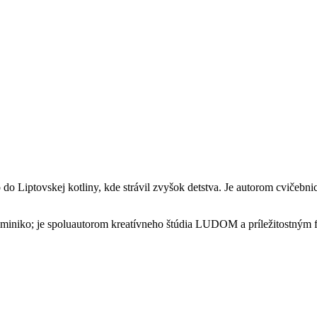
o do Liptovskej kotliny, kde strávil zvyšok detstva. Je autorom cvič
aminiko; je spoluautorom kreatívneho štúdia LUDOM a príležitostným 