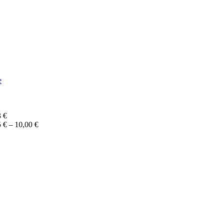
e
3
€
Price
5
€
–
10,00
€
range:
5,95 €
through
10,00 €