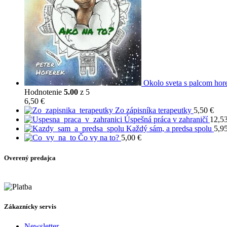
Okolo sveta s palcom hor
Hodnotenie
5.00
z 5
6,50
€
Zo zápisníka terapeutky
5,50
€
Úspešná práca v zahraničí
12,5
Každý sám, a predsa spolu
5,9
Čo vy na to?
5,00
€
Overený predajca
Zákaznícky servis
Newsletter