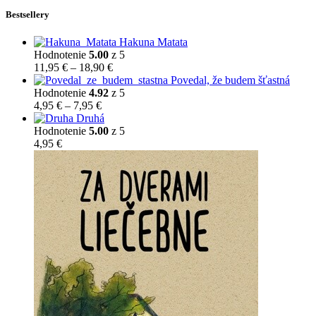
Bestsellery
Hakuna Matata
Hodnotenie
5.00
z 5
Price
11,95
€
–
18,90
€
range:
Povedal, že budem šťastná
11,95 €
Hodnotenie
4.92
z 5
Price
through
4,95
€
–
7,95
€
range:
18,90 €
Druhá
4,95 €
Hodnotenie
5.00
z 5
through
4,95
€
7,95 €