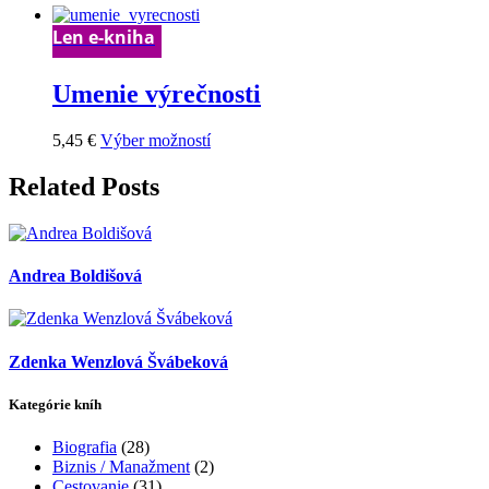
Len e-kniha
Umenie výrečnosti
Tento
5,45
€
Výber možností
produkt
má
Related Posts
viacero
variantov.
Možnosti
si
Andrea Boldišová
môžete
vybrať
na
stránke
produktu.
Zdenka Wenzlová Švábeková
Kategórie kníh
Biografia
(28)
Biznis / Manažment
(2)
Cestovanie
(31)