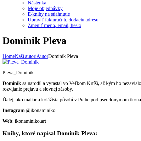
Nástenka
Moje objednávky
E-knihy na stiahnutie
Upraviť fakturačnú, dodaciu adresu
Zmeniť meno, email, heslo
Dominik Pleva
Home
Naši autori
Autor
Dominik Pleva
Pleva_Dominik
Dominik
sa narodil a vyrastal vo Veľkom Krtíši, až kým ho nezavial
rozvíjanie prejavu a slovnej zásoby.
Ďalej, ako maliar a kolážista pôsobí v Prahe pod pseudonymom ikon
Instagram
@ikonaminiko
Web
: ikonaminiko.art
Knihy, ktoré napísal
Dominik Pleva
: