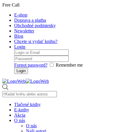
Free Call
E-shop
Doprava a platba
Obchodné podmienky
Newsletter
Blog
Chcete si vydať knihu?
Login
Forgot password?
Remember me
Products
search
Tlačené knihy
E-knihy
Akcia
O nás
O nás
Naši autori