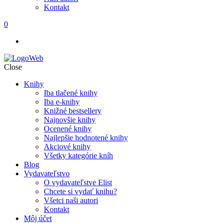
Kontakt
0
Close
Knihy
Iba tlačené knihy
Iba e-knihy
Knižné bestsellery
Najnovšie knihy
Ocenené knihy
Najlepšie hodnotené knihy
Akciové knihy
Všetky kategórie kníh
Blog
Vydavateľstvo
O vydavateľstve Elist
Chcete si vydať knihu?
Všetci naši autori
Kontakt
Môj účet