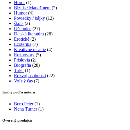
Horor
(1)
Biznis / Manažment
(2)
Humor
(4)
Poviedky / bájky
(12)
škola
(2)
Učebnice
(27)
Detská literatúra
(26)
Erotické
(2)
Ezoterika
(7)
Kreatívne písanie
(4)
Rozhovory
(5)
Príslovia
(2)
Biografia
(28)
Triler
(1)
Rozvoj osobnosti
(22)
Voľný čas
(7)
Knihy podľa autora
Bero Peter
(1)
Nena Turner
(1)
Overený predajca