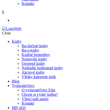
Kontakt
0
Close
Knihy
Iba tlačené knihy
Iba e-knihy
Knižné bestsellery
Najnovšie knihy
Ocenené knihy
Najlepšie hodnotené knihy
Akciové knihy
Všetky kategórie kníh
Blog
Vydavateľstvo
O vydavateľstve Elist
Chcete si vydať knihu?
Všetci naši autori
Kontakt
Môj účet