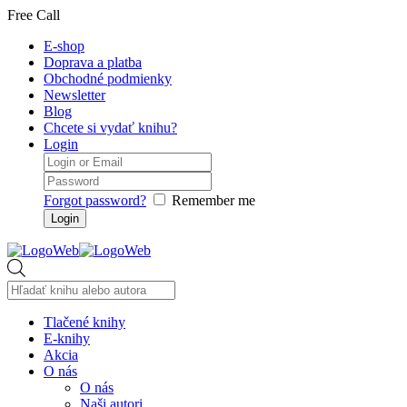
Free Call
E-shop
Doprava a platba
Obchodné podmienky
Newsletter
Blog
Chcete si vydať knihu?
Login
Forgot password?
Remember me
Products
search
Tlačené knihy
E-knihy
Akcia
O nás
O nás
Naši autori