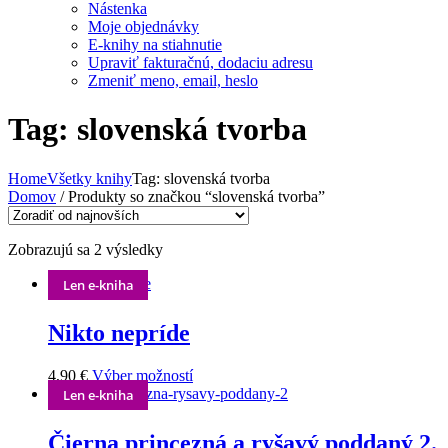
Nástenka
Moje objednávky
E-knihy na stiahnutie
Upraviť fakturačnú, dodaciu adresu
Zmeniť meno, email, heslo
Tag: slovenská tvorba
Home
Všetky knihy
Tag: slovenská tvorba
Domov
/ Produkty so značkou “slovenská tvorba”
Zoradené
Zobrazujú sa 2 výsledky
podľa
Len e-kniha
najnovších
Nikto nepríde
Tento
4,90
€
Výber možností
produkt
Len e-kniha
má
viacero
Čierna princezná a ryšavý poddaný 2.
variantov.