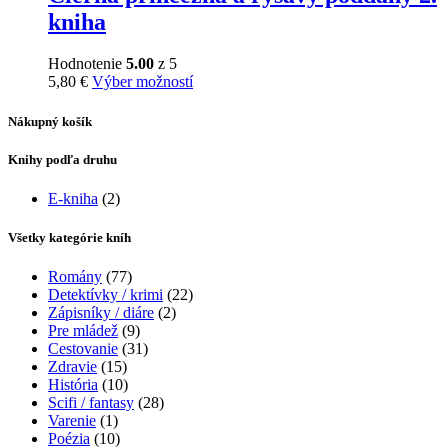
Možnosti
kniha
si
môžete
Hodnotenie
5.00
z 5
vybrať
Tento
5,80
€
Výber možností
na
produkt
stránke
má
Nákupný košík
produktu.
viacero
variantov.
Knihy podľa druhu
Možnosti
si
E-kniha
(2)
môžete
vybrať
Všetky kategórie kníh
na
stránke
Romány
(77)
produktu.
Detektívky / krimi
(22)
Zápisníky / diáre
(2)
Pre mládež
(9)
Cestovanie
(31)
Zdravie
(15)
História
(10)
Scifi / fantasy
(28)
Varenie
(1)
Poézia
(10)