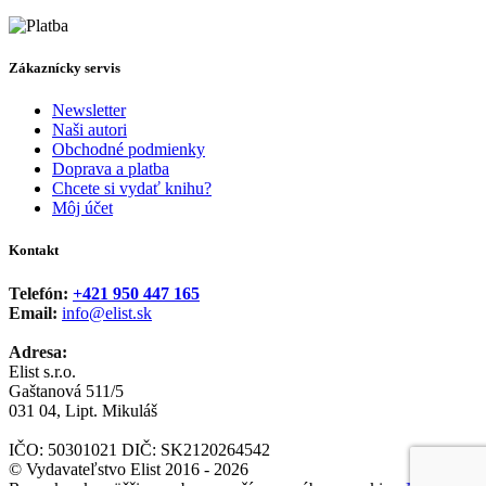
Zákaznícky servis
Newsletter
Naši autori
Obchodné podmienky
Doprava a platba
Chcete si vydať knihu?
Môj účet
Kontakt
Telefón:
+421 950 447 165
Email:
info@elist.sk
Adresa:
Elist s.r.o.
Gaštanová 511/5
031 04, Lipt. Mikuláš
IČO: 50301021 DIČ: SK2120264542
© Vydavateľstvo Elist 2016 - 2026