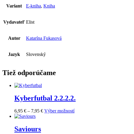
Variant
E-kniha
,
Kniha
Vydavateľ
Elist
Autor
Katarína Fukasová
Jazyk
Slovenský
Tiež odporúčame
Kyberfutbal 2.2.2.2.
Price
Tento
6,95
€
–
7,95
€
Výber možností
range:
produkt
6,95 €
má
through
viacero
Saviours
7,95 €
variantov.