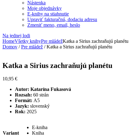
Nástenka
Moje objednávky
E-knihy na stiahnutie
Upraviť fakturačnú, dodaciu adresu
Zmeniť meno, email, heslo
Na jednej lodi
Home
Všetky knihy
Pre mládež
Katka a Sirius zachraňujú planétu
Domov
/
Pre mládež
/ Katka a Sirius zachraňujú planétu
Katka a Sirius zachraňujú planétu
10,95
€
Autor: Katarína Fukasová
Rozsah:
60 strán
Formát:
A5
Jazyk:
slovenský
Rok:
2025
E-kniha
Variant
Kniha