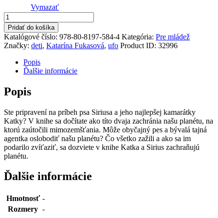
Vymazať
množstvo
Katka
Pridať do košíka
a
Katalógové číslo:
978-80-8197-584-4
Kategória:
Pre mládež
Sirius
Značky:
deti
,
Katarína Fukasová
,
ufo
Product ID:
32996
zachraňujú
planétu
Popis
Ďalšie informácie
Popis
Ste pripravení na príbeh psa Siriusa a jeho najlepšej kamarátky
Katky? V knihe sa dočítate ako títo dvaja zachránia našu planétu, na
ktorú zaútočili mimozemšťania. Môže obyčajný pes a bývalá tajná
agentka oslobodiť našu planétu? Čo všetko zažili a ako sa im
podarilo zvíťaziť, sa dozviete v knihe Katka a Sirius zachraňujú
planétu.
Ďalšie informácie
Hmotnosť
-
Rozmery
-