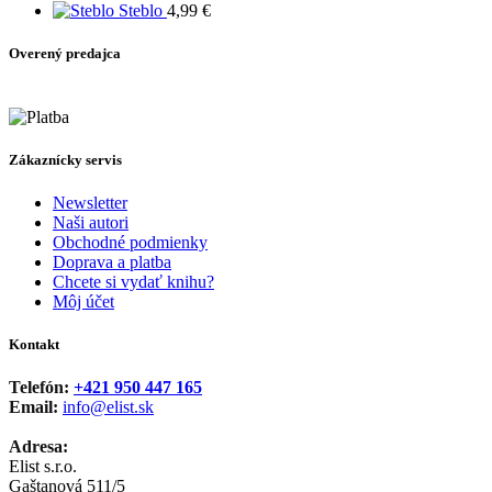
Steblo
4,99
€
Overený predajca
Zákaznícky servis
Newsletter
Naši autori
Obchodné podmienky
Doprava a platba
Chcete si vydať knihu?
Môj účet
Kontakt
Telefón:
+421 950 447 165
Email:
info@elist.sk
Adresa:
Elist s.r.o.
Gaštanová 511/5