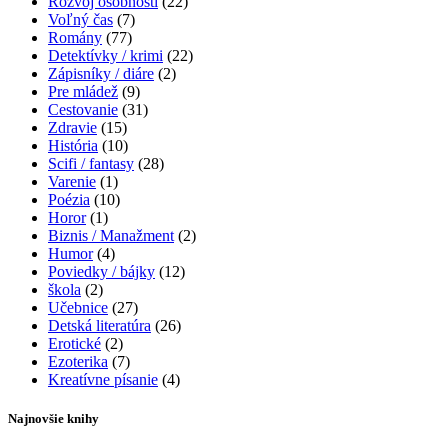
Rozvoj osobnosti
(22)
stránke
Voľný čas
(7)
produktu.
Romány
(77)
Detektívky / krimi
(22)
Zápisníky / diáre
(2)
Pre mládež
(9)
Cestovanie
(31)
Zdravie
(15)
História
(10)
Scifi / fantasy
(28)
Varenie
(1)
Poézia
(10)
Horor
(1)
Biznis / Manažment
(2)
Humor
(4)
Poviedky / bájky
(12)
škola
(2)
Učebnice
(27)
Detská literatúra
(26)
Erotické
(2)
Ezoterika
(7)
Kreatívne písanie
(4)
Najnovšie knihy