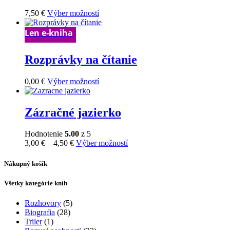
Možnosti
Tento
7,50
€
Výber možností
si
produkt
môžete
má
Len e-kniha
vybrať
viacero
na
variantov.
stránke
Rozprávky na čítanie
Možnosti
produktu.
si
môžete
Tento
0,00
€
Výber možností
vybrať
produkt
na
má
stránke
viacero
Zázračné jazierko
produktu.
variantov.
Možnosti
Hodnotenie
5.00
z 5
si
Price
Tento
3,00
€
–
4,50
€
Výber možností
môžete
range:
produkt
vybrať
3,00 €
má
Nákupný košík
na
through
viacero
stránke
4,50 €
variantov.
produktu.
Všetky kategórie kníh
Možnosti
si
Rozhovory
(5)
môžete
Biografia
(28)
vybrať
Triler
(1)
na