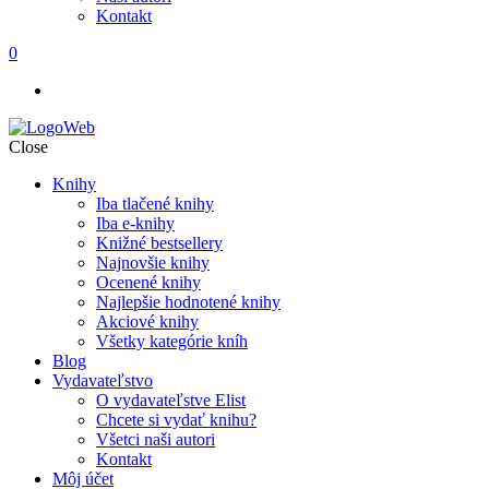
Kontakt
0
Close
Knihy
Iba tlačené knihy
Iba e-knihy
Knižné bestsellery
Najnovšie knihy
Ocenené knihy
Najlepšie hodnotené knihy
Akciové knihy
Všetky kategórie kníh
Blog
Vydavateľstvo
O vydavateľstve Elist
Chcete si vydať knihu?
Všetci naši autori
Kontakt
Môj účet