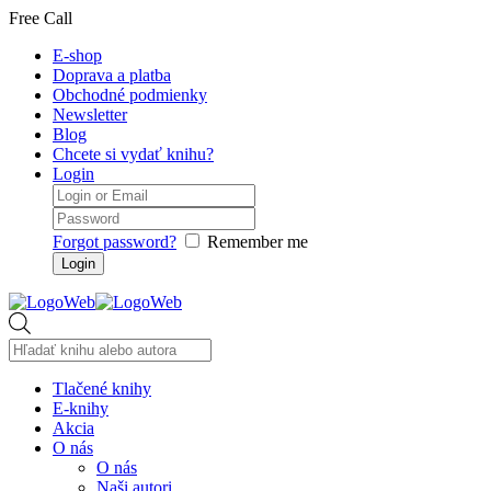
Free Call
E-shop
Doprava a platba
Obchodné podmienky
Newsletter
Blog
Chcete si vydať knihu?
Login
Forgot password?
Remember me
Products
search
Tlačené knihy
E-knihy
Akcia
O nás
O nás
Naši autori