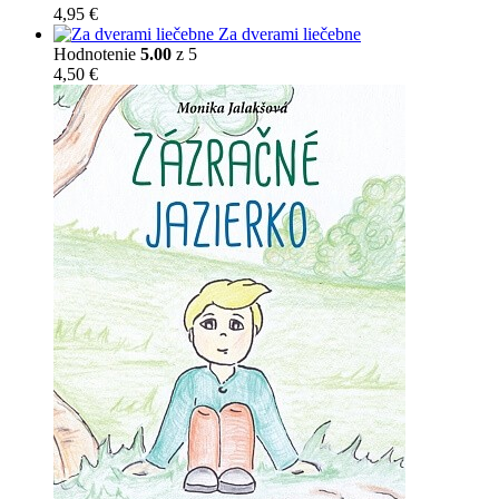
through
4,95
€
7,95 €
Za dverami liečebne
Hodnotenie
5.00
z 5
4,50
€