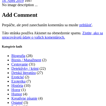
18. April 2019
1697
No image description ...
Add Comment
Prepáčte, ale pred zanechaním komentára sa musíte
prihlásiť
.
Táto stránka používa Akismet na obmedzenie spamu.
Zistite, ako sa
spracovávajú údaje o vašich komentároch.
Kategórie kníh
Biografia
(28)
Biznis / Manažment
(2)
Cestovanie
(31)
Detektívky / krimi
(22)
Detská literatúra
(27)
Erotické
(2)
Ezoterika
(7)
História
(10)
Horor
(1)
Humor
(4)
Kreatívne písanie
(4)
Ostatné
(3)