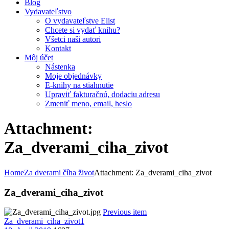
Blog
Vydavateľstvo
O vydavateľstve Elist
Chcete si vydať knihu?
Všetci naši autori
Kontakt
Môj účet
Nástenka
Moje objednávky
E-knihy na stiahnutie
Upraviť fakturačnú, dodaciu adresu
Zmeniť meno, email, heslo
Attachment:
Za_dverami_ciha_zivot
Home
Za dverami číha život
Attachment: Za_dverami_ciha_zivot
Za_dverami_ciha_zivot
Previous item
Za_dverami_ciha_zivot1