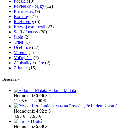
Poézia
(10)
Poviedky / bájky
(12)
Pre mládež
(9)
Romány
(77)
Rozhovory
(5)
Rozvoj osobnosti
(22)
Scifi / fantasy
(28)
škola
(2)
Triler
(1)
Učebnice
(27)
Varenie
(1)
Voľný čas
(7)
Zápisníky / diáre
(2)
Zdravie
(15)
Bestsellery
Hakuna Matata
Hodnotenie
5.00
z 5
Price
11,95
€
–
18,90
€
range:
Povedal, že budem šťastná
11,95 €
Hodnotenie
4.92
z 5
Price
through
4,95
€
–
7,95
€
range:
18,90 €
Druhá
4,95 €
Hodnotenie
5.00
z 5