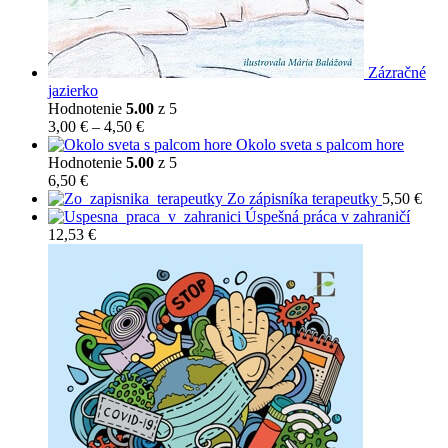
Zázračné
jazierko
Hodnotenie
5.00
z 5
Price
3,00
€
–
4,50
€
range:
Okolo sveta s palcom hore
3,00 €
Hodnotenie
5.00
z 5
through
6,50
€
4,50 €
Zo zápisníka terapeutky
5,50
€
Úspešná práca v zahraničí
12,53
€