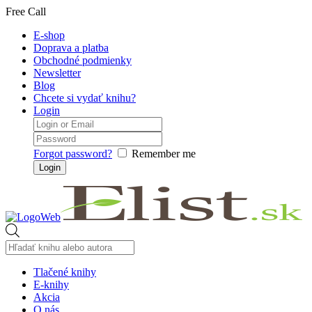
Free Call
E-shop
Doprava a platba
Obchodné podmienky
Newsletter
Blog
Chcete si vydať knihu?
Login
Forgot password?
Remember me
Products
search
Tlačené knihy
E-knihy
Akcia
O nás