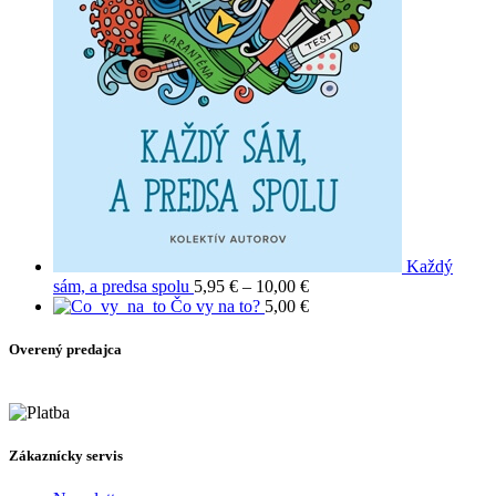
Každý
Price
sám, a predsa spolu
5,95
€
–
10,00
€
range:
Čo vy na to?
5,00
€
5,95 €
through
Overený predajca
10,00 €
Zákaznícky servis