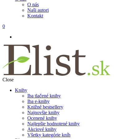
O nás
Naši autori
Kontakt
0
Close
Knihy
Iba tlačené knihy
Iba e-knihy
Knižné bestsellery
Najnovšie knihy
Ocenené knihy
Najlepšie hodnotené knihy
Akciové knihy
Všetky kategórie kníh