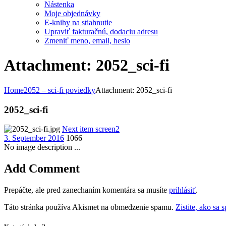
Nástenka
Moje objednávky
E-knihy na stiahnutie
Upraviť fakturačnú, dodaciu adresu
Zmeniť meno, email, heslo
Attachment: 2052_sci-fi
Home
2052 – sci-fi poviedky
Attachment: 2052_sci-fi
2052_sci-fi
Next item
screen2
3. September 2016
1066
No image description ...
Add Comment
Prepáčte, ale pred zanechaním komentára sa musíte
prihlásiť
.
Táto stránka používa Akismet na obmedzenie spamu.
Zistite, ako sa