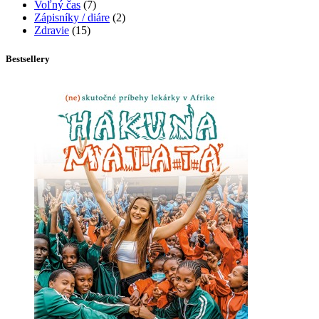
Voľný čas
(7)
Zápisníky / diáre
(2)
Zdravie
(15)
Bestsellery