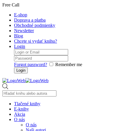
Free Call
E-shop
Doprava a platba
Obchodné podmienky
Newsletter
Blog
Chcete si vydať knihu?
Login
Forgot password?
Remember me
Products
search
Tlačené knihy
E-knihy
Akcia
O nás
O nás
Naši autori