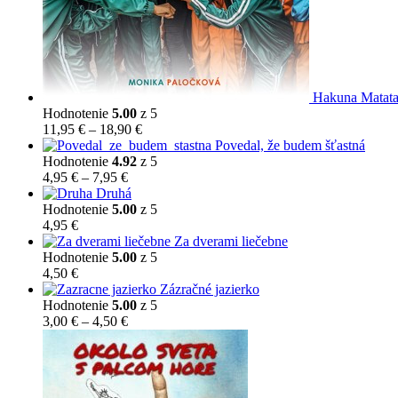
Hakuna Matat
Hodnotenie
5.00
z 5
Price
11,95
€
–
18,90
€
range:
Povedal, že budem šťastná
11,95 €
Hodnotenie
4.92
z 5
Price
through
4,95
€
–
7,95
€
range:
18,90 €
Druhá
4,95 €
Hodnotenie
5.00
z 5
through
4,95
€
7,95 €
Za dverami liečebne
Hodnotenie
5.00
z 5
4,50
€
Zázračné jazierko
Hodnotenie
5.00
z 5
Price
3,00
€
–
4,50
€
range:
3,00 €
through
4,50 €