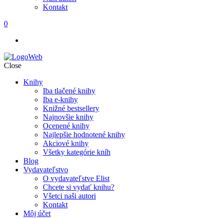
Kontakt
0
Close
Knihy
Iba tlačené knihy
Iba e-knihy
Knižné bestsellery
Najnovšie knihy
Ocenené knihy
Najlepšie hodnotené knihy
Akciové knihy
Všetky kategórie kníh
Blog
Vydavateľstvo
O vydavateľstve Elist
Chcete si vydať knihu?
Všetci naši autori
Kontakt
Môj účet