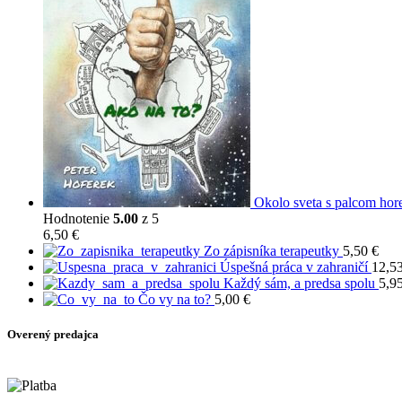
Okolo sveta s palcom hor
Hodnotenie
5.00
z 5
6,50
€
Zo zápisníka terapeutky
5,50
€
Úspešná práca v zahraničí
12,5
Každý sám, a predsa spolu
5,9
Čo vy na to?
5,00
€
Overený predajca