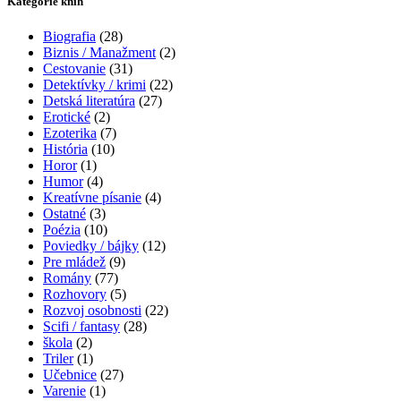
Kategórie kníh
Biografia
(28)
Biznis / Manažment
(2)
Cestovanie
(31)
Detektívky / krimi
(22)
Detská literatúra
(27)
Erotické
(2)
Ezoterika
(7)
História
(10)
Horor
(1)
Humor
(4)
Kreatívne písanie
(4)
Ostatné
(3)
Poézia
(10)
Poviedky / bájky
(12)
Pre mládež
(9)
Romány
(77)
Rozhovory
(5)
Rozvoj osobnosti
(22)
Scifi / fantasy
(28)
škola
(2)
Triler
(1)
Učebnice
(27)
Varenie
(1)