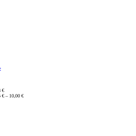
e
3
€
Price
5
€
–
10,00
€
range:
5,95 €
through
10,00 €