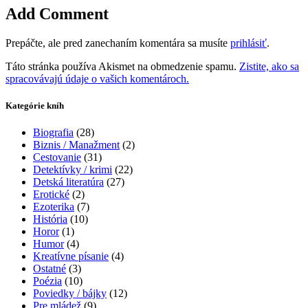
Add Comment
Prepáčte, ale pred zanechaním komentára sa musíte
prihlásiť
.
Táto stránka používa Akismet na obmedzenie spamu.
Zistite, ako sa
spracovávajú údaje o vašich komentároch.
Kategórie kníh
Biografia
(28)
Biznis / Manažment
(2)
Cestovanie
(31)
Detektívky / krimi
(22)
Detská literatúra
(27)
Erotické
(2)
Ezoterika
(7)
História
(10)
Horor
(1)
Humor
(4)
Kreatívne písanie
(4)
Ostatné
(3)
Poézia
(10)
Poviedky / bájky
(12)
Pre mládež
(9)