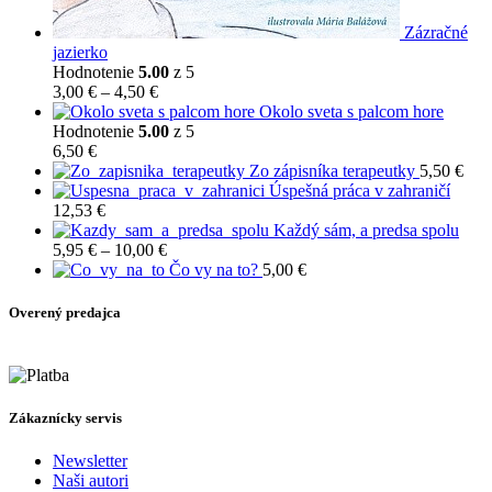
Zázračné
jazierko
Hodnotenie
5.00
z 5
Price
3,00
€
–
4,50
€
range:
Okolo sveta s palcom hore
3,00 €
Hodnotenie
5.00
z 5
through
6,50
€
4,50 €
Zo zápisníka terapeutky
5,50
€
Úspešná práca v zahraničí
12,53
€
Každý sám, a predsa spolu
Price
5,95
€
–
10,00
€
range:
Čo vy na to?
5,00
€
5,95 €
through
Overený predajca
10,00 €
Zákaznícky servis
Newsletter
Naši autori