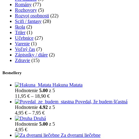
Romány
(77)
Rozhovory
(5)
Rozvoj osobnosti
(22)
Scifi / fantasy
(28)
škola
(2)
Triler
(1)
Učebnice
(27)
Varenie
(1)
Voľný čas
(7)
Zápisníky / diáre
(2)
Zdravie
(15)
Bestsellery
Hakuna Matata
Hodnotenie
5.00
z 5
Price
11,95
€
–
18,90
€
range:
Povedal, že budem šťastná
11,95 €
Hodnotenie
4.92
z 5
Price
through
4,95
€
–
7,95
€
range:
18,90 €
Druhá
4,95 €
Hodnotenie
5.00
z 5
through
4,95
€
7,95 €
Za dverami liečebne