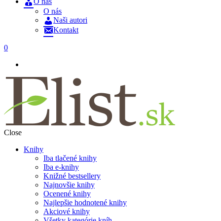
O nás
O nás
Naši autori
Kontakt
0
Close
Knihy
Iba tlačené knihy
Iba e-knihy
Knižné bestsellery
Najnovšie knihy
Ocenené knihy
Najlepšie hodnotené knihy
Akciové knihy
Všetky kategórie kníh