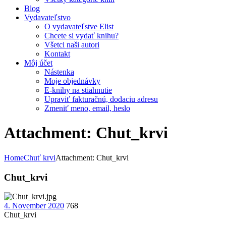
Blog
Vydavateľstvo
O vydavateľstve Elist
Chcete si vydať knihu?
Všetci naši autori
Kontakt
Môj účet
Nástenka
Moje objednávky
E-knihy na stiahnutie
Upraviť fakturačnú, dodaciu adresu
Zmeniť meno, email, heslo
Attachment: Chut_krvi
Home
Chuť krvi
Attachment: Chut_krvi
Chut_krvi
4. November 2020
768
Chut_krvi