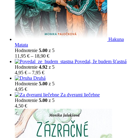
Hakuna
Matata
Hodnotenie
5.00
z 5
Price
11,95
€
–
18,90
€
range:
Povedal, že budem šťastná
11,95 €
Hodnotenie
4.92
z 5
Price
through
4,95
€
–
7,95
€
range:
18,90 €
Druhá
4,95 €
Hodnotenie
5.00
z 5
through
4,95
€
7,95 €
Za dverami liečebne
Hodnotenie
5.00
z 5
4,50
€