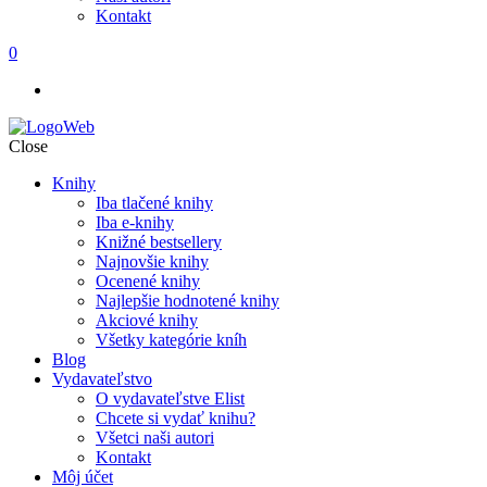
Kontakt
0
Close
Knihy
Iba tlačené knihy
Iba e-knihy
Knižné bestsellery
Najnovšie knihy
Ocenené knihy
Najlepšie hodnotené knihy
Akciové knihy
Všetky kategórie kníh
Blog
Vydavateľstvo
O vydavateľstve Elist
Chcete si vydať knihu?
Všetci naši autori
Kontakt
Môj účet