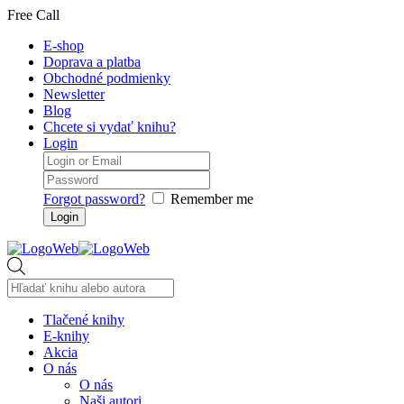
Free Call
E-shop
Doprava a platba
Obchodné podmienky
Newsletter
Blog
Chcete si vydať knihu?
Login
Forgot password?
Remember me
Products
search
Tlačené knihy
E-knihy
Akcia
O nás
O nás
Naši autori