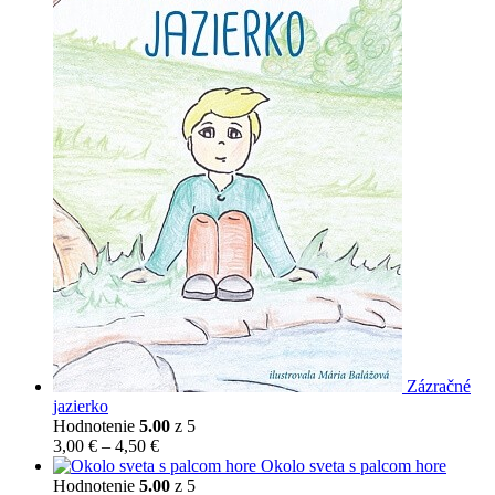
Zázračné
jazierko
Hodnotenie
5.00
z 5
Price
3,00
€
–
4,50
€
range:
Okolo sveta s palcom hore
3,00 €
Hodnotenie
5.00
z 5