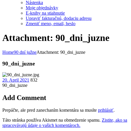
Nástenka
Moje objednávky
E-knihy na stiahnutie
Upraviť fakturačnú, dodaciu adresu
Zmeniť meno, email, heslo
Attachment: 90_dni_juzne
Home
90 dní južne
Attachment: 90_dni_juzne
90_dni_juzne
20. April 2021
832
90_dni_juzne
Add Comment
Prepáčte, ale pred zanechaním komentára sa musíte
prihlásiť
.
Táto stránka používa Akismet na obmedzenie spamu.
Zistite, ako sa
spracovávajú údaje o vašich komentároch.