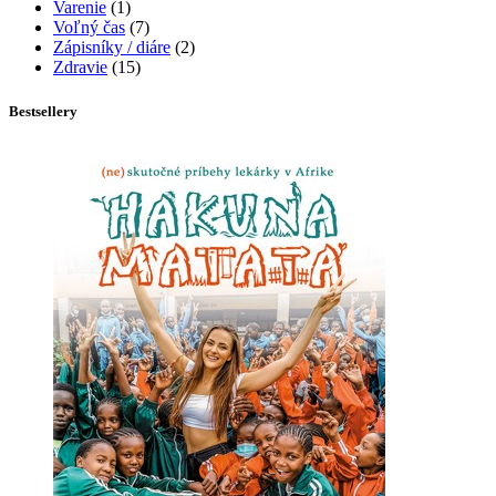
Varenie
(1)
Voľný čas
(7)
Zápisníky / diáre
(2)
Zdravie
(15)
Bestsellery