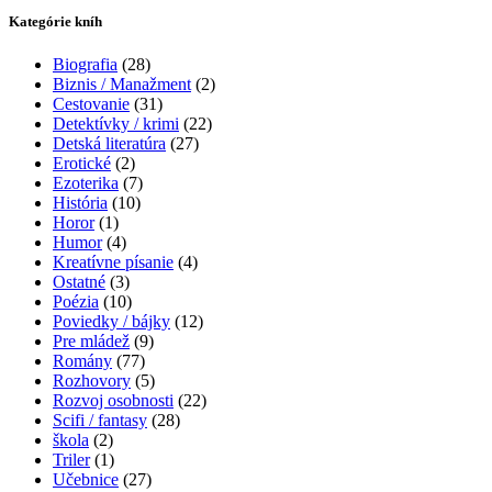
Kategórie kníh
Biografia
(28)
Biznis / Manažment
(2)
Cestovanie
(31)
Detektívky / krimi
(22)
Detská literatúra
(27)
Erotické
(2)
Ezoterika
(7)
História
(10)
Horor
(1)
Humor
(4)
Kreatívne písanie
(4)
Ostatné
(3)
Poézia
(10)
Poviedky / bájky
(12)
Pre mládež
(9)
Romány
(77)
Rozhovory
(5)
Rozvoj osobnosti
(22)
Scifi / fantasy
(28)
škola
(2)
Triler
(1)
Učebnice
(27)