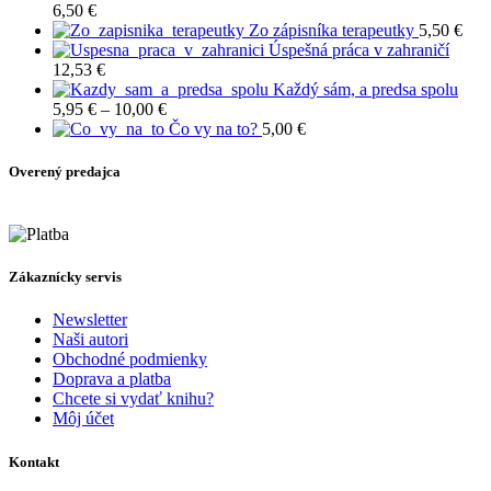
through
6,50
€
4,50 €
Zo zápisníka terapeutky
5,50
€
Úspešná práca v zahraničí
12,53
€
Každý sám, a predsa spolu
Price
5,95
€
–
10,00
€
range:
Čo vy na to?
5,00
€
5,95 €
through
Overený predajca
10,00 €
Zákaznícky servis
Newsletter
Naši autori
Obchodné podmienky
Doprava a platba
Chcete si vydať knihu?
Môj účet
Kontakt