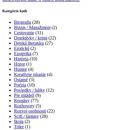
Kategórie kníh
Biografia
(28)
Biznis / Manažment
(2)
Cestovanie
(31)
Detektívky / krimi
(22)
Detská literatúra
(27)
Erotické
(2)
Ezoterika
(7)
História
(10)
Horor
(1)
Humor
(4)
Kreatívne písanie
(4)
Ostatné
(3)
Poézia
(10)
Poviedky / bájky
(12)
Pre mládež
(9)
Romány
(77)
Rozhovory
(5)
Rozvoj osobnosti
(22)
Scifi / fantasy
(28)
škola
(2)
Triler
(1)