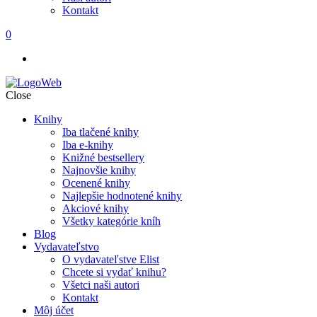
Kontakt
0
Close
Knihy
Iba tlačené knihy
Iba e-knihy
Knižné bestsellery
Najnovšie knihy
Ocenené knihy
Najlepšie hodnotené knihy
Akciové knihy
Všetky kategórie kníh
Blog
Vydavateľstvo
O vydavateľstve Elist
Chcete si vydať knihu?
Všetci naši autori
Kontakt
Môj účet