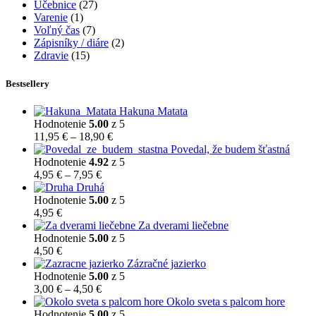
Učebnice
(27)
Varenie
(1)
Voľný čas
(7)
Zápisníky / diáre
(2)
Zdravie
(15)
Bestsellery
Hakuna Matata
Hodnotenie
5.00
z 5
Price
11,95
€
–
18,90
€
range:
Povedal, že budem šťastná
11,95 €
Hodnotenie
4.92
z 5
Price
through
4,95
€
–
7,95
€
range:
18,90 €
Druhá
4,95 €
Hodnotenie
5.00
z 5
through
4,95
€
7,95 €
Za dverami liečebne
Hodnotenie
5.00
z 5
4,50
€
Zázračné jazierko
Hodnotenie
5.00
z 5
Price
3,00
€
–
4,50
€
range:
Okolo sveta s palcom hore
3,00 €
Hodnotenie
5.00
z 5