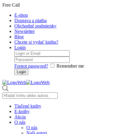
Free Call
E-shop
Doprava a platba
Obchodné podmienky
Newsletter
Blog
Chcete si vydať knihu?
Login
Forgot password?
Remember me
Products
search
Tlačené knihy
E-knihy
Akcia
O nás
O nás
Naši autori