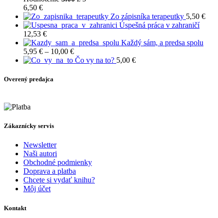
through
6,50
€
4,50 €
Zo zápisníka terapeutky
5,50
€
Úspešná práca v zahraničí
12,53
€
Každý sám, a predsa spolu
Price
5,95
€
–
10,00
€
range:
Čo vy na to?
5,00
€
5,95 €
through
Overený predajca
10,00 €
Zákaznícky servis
Newsletter
Naši autori
Obchodné podmienky
Doprava a platba
Chcete si vydať knihu?
Môj účet
Kontakt