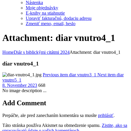
Nástenka
Moje objednávky
E-knihy na stiahnutie
Upraviť fakturačnú, dodaciu adresu
Zmeniť meno, email, heslo
Attachment: diar vnutro4_1
Home
Diár s biblickými citátmi 2024
Attachment: diar vnutro4_1
diar vnutro4_1
Previous item
diar vnutro3_1
Next item
diar
vnutro5_1
8. November 2023
668
No image description ...
Add Comment
Prepáčte, ale pred zanechaním komentára sa musíte
prihlásiť
.
Táto stránka používa Akismet na obmedzenie spamu.
Zistite, ako sa
spracovávajú údaje o vašich komentároch.