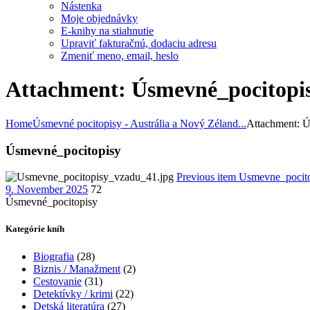
Nástenka
Moje objednávky
E-knihy na stiahnutie
Upraviť fakturačnú, dodaciu adresu
Zmeniť meno, email, heslo
Attachment: Úsmevné_pocitop
Home
Úsmevné pocitopisy - Austrália a Nový Zéland...
Attachment: U
Úsmevné_pocitopisy
Previous item
Usmevne_pocit
9. November 2025
72
Úsmevné_pocitopisy
Kategórie kníh
Biografia
(28)
Biznis / Manažment
(2)
Cestovanie
(31)
Detektívky / krimi
(22)
Detská literatúra
(27)