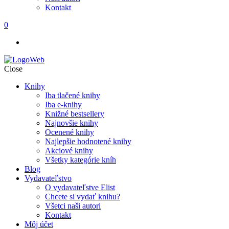
Kontakt
0
Close
Knihy
Iba tlačené knihy
Iba e-knihy
Knižné bestsellery
Najnovšie knihy
Ocenené knihy
Najlepšie hodnotené knihy
Akciové knihy
Všetky kategórie kníh
Blog
Vydavateľstvo
O vydavateľstve Elist
Chcete si vydať knihu?
Všetci naši autori
Kontakt
Môj účet