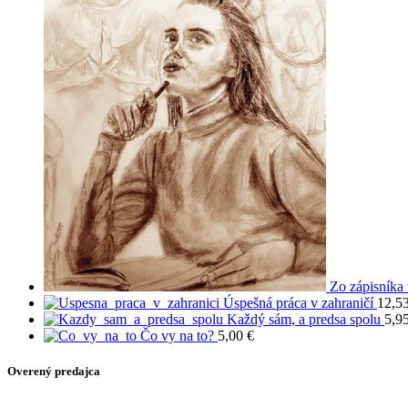
Zo zápisníka 
Úspešná práca v zahraničí
12,5
Každý sám, a predsa spolu
5,9
Čo vy na to?
5,00
€
Overený predajca