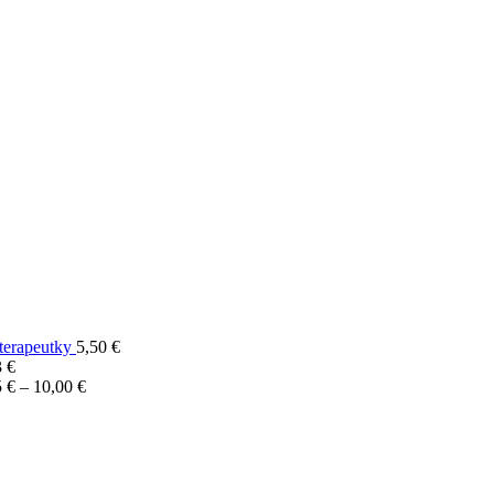
terapeutky
5,50
€
3
€
Price
5
€
–
10,00
€
range:
5,95 €
through
10,00 €