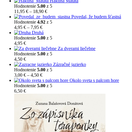
Hakuna Matata
Hodnotenie
5.00
z 5
Price
11,95
€
–
18,90
€
range:
Povedal, že budem šťastná
11,95 €
Hodnotenie
4.92
z 5
Price
through
4,95
€
–
7,95
€
range:
18,90 €
Druhá
4,95 €
Hodnotenie
5.00
z 5
through
4,95
€
7,95 €
Za dverami liečebne
Hodnotenie
5.00
z 5
4,50
€
Zázračné jazierko
Hodnotenie
5.00
z 5
Price
3,00
€
–
4,50
€
range:
Okolo sveta s palcom hore
3,00 €
Hodnotenie
5.00
z 5
through
6,50
€
4,50 €