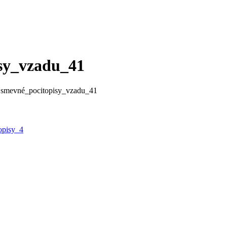
isy_vzadu_41
́smevné_pocitopisy_vzadu_41
opisy_4