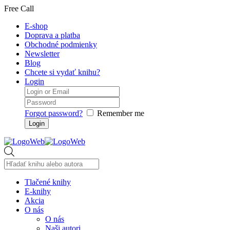
Free Call
E-shop
Doprava a platba
Obchodné podmienky
Newsletter
Blog
Chcete si vydať knihu?
Login
Forgot password?
Remember me
Products
search
Tlačené knihy
E-knihy
Akcia
O nás
O nás
Naši autori