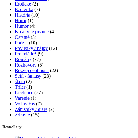
Erotické
(2)
Ezoterika
(7)
História
(10)
Horor
(1)
Humor
(4)
Kreatívne písanie
(4)
Ostatné
(3)
Poézia
(10)
Poviedky / bájky
(12)
Pre mládež
(9)
Romány
(77)
Rozhovory
(5)
Rozvoj osobnosti
(22)
Scifi / fantasy
(28)
škola
(2)
Triler
(1)
Učebnice
(27)
Varenie
(1)
Voľný čas
(7)
Zápisníky / diáre
(2)
Zdravie
(15)
Bestsellery