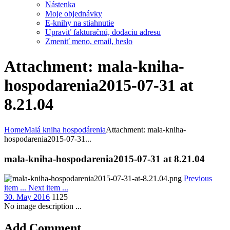
Nástenka
Moje objednávky
E-knihy na stiahnutie
Upraviť fakturačnú, dodaciu adresu
Zmeniť meno, email, heslo
Attachment: mala-kniha-
hospodarenia2015-07-31 at
8.21.04
Home
Malá kniha hospodárenia
Attachment: mala-kniha-
hospodarenia2015-07-31...
mala-kniha-hospodarenia2015-07-31 at 8.21.04
Previous
item
...
Next item
...
30. May 2016
1125
No image description ...
Add Comment