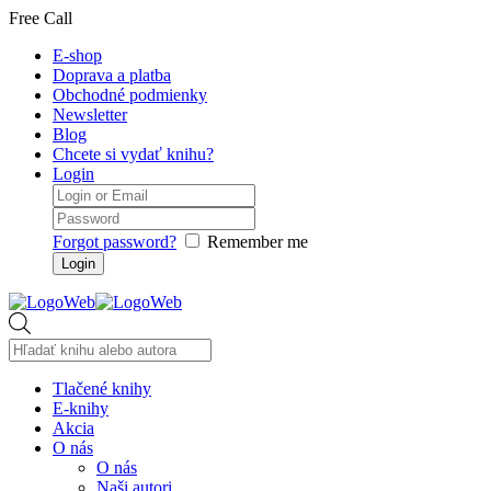
Free Call
E-shop
Doprava a platba
Obchodné podmienky
Newsletter
Blog
Chcete si vydať knihu?
Login
Forgot password?
Remember me
Products
search
Tlačené knihy
E-knihy
Akcia
O nás
O nás
Naši autori