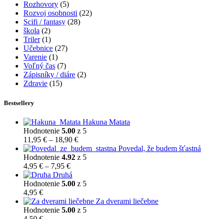
Rozhovory
(5)
Rozvoj osobnosti
(22)
Scifi / fantasy
(28)
škola
(2)
Triler
(1)
Učebnice
(27)
Varenie
(1)
Voľný čas
(7)
Zápisníky / diáre
(2)
Zdravie
(15)
Bestsellery
Hakuna Matata
Hodnotenie
5.00
z 5
Price
11,95
€
–
18,90
€
range:
Povedal, že budem šťastná
11,95 €
Hodnotenie
4.92
z 5
Price
through
4,95
€
–
7,95
€
range:
18,90 €
Druhá
4,95 €
Hodnotenie
5.00
z 5
through
4,95
€
7,95 €
Za dverami liečebne
Hodnotenie
5.00
z 5
4,50
€