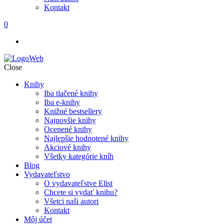
Kontakt
0
Close
Knihy
Iba tlačené knihy
Iba e-knihy
Knižné bestsellery
Najnovšie knihy
Ocenené knihy
Najlepšie hodnotené knihy
Akciové knihy
Všetky kategórie kníh
Blog
Vydavateľstvo
O vydavateľstve Elist
Chcete si vydať knihu?
Všetci naši autori
Kontakt
Môj účet