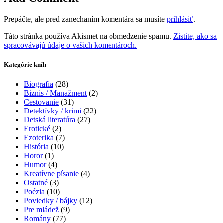
Prepáčte, ale pred zanechaním komentára sa musíte
prihlásiť
.
Táto stránka používa Akismet na obmedzenie spamu.
Zistite, ako sa
spracovávajú údaje o vašich komentároch.
Kategórie kníh
Biografia
(28)
Biznis / Manažment
(2)
Cestovanie
(31)
Detektívky / krimi
(22)
Detská literatúra
(27)
Erotické
(2)
Ezoterika
(7)
História
(10)
Horor
(1)
Humor
(4)
Kreatívne písanie
(4)
Ostatné
(3)
Poézia
(10)
Poviedky / bájky
(12)
Pre mládež
(9)
Romány
(77)