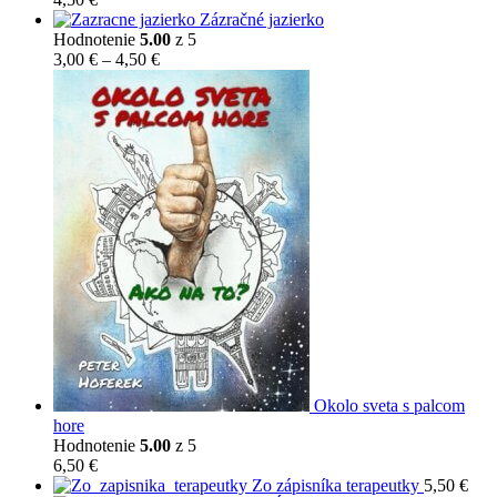
Zázračné jazierko
Hodnotenie
5.00
z 5
Price
3,00
€
–
4,50
€
range:
3,00 €
through
4,50 €
Okolo sveta s palcom
hore
Hodnotenie
5.00
z 5
6,50
€
Zo zápisníka terapeutky
5,50
€