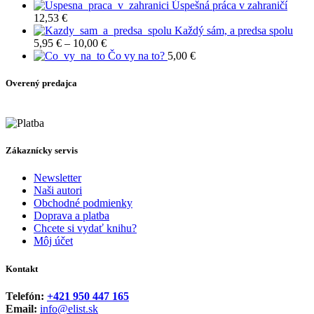
Úspešná práca v zahraničí
12,53
€
Každý sám, a predsa spolu
Price
5,95
€
–
10,00
€
range:
Čo vy na to?
5,00
€
5,95 €
through
Overený predajca
10,00 €
Zákaznícky servis
Newsletter
Naši autori
Obchodné podmienky
Doprava a platba
Chcete si vydať knihu?
Môj účet
Kontakt
Telefón:
+421 950 447 165
Email:
info@elist.sk