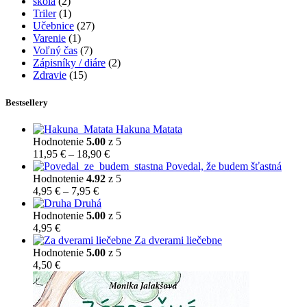
škola
(2)
Triler
(1)
Učebnice
(27)
Varenie
(1)
Voľný čas
(7)
Zápisníky / diáre
(2)
Zdravie
(15)
Bestsellery
Hakuna Matata
Hodnotenie
5.00
z 5
Price
11,95
€
–
18,90
€
range:
Povedal, že budem šťastná
11,95 €
Hodnotenie
4.92
z 5
Price
through
4,95
€
–
7,95
€
range:
18,90 €
Druhá
4,95 €
Hodnotenie
5.00
z 5
through
4,95
€
7,95 €
Za dverami liečebne
Hodnotenie
5.00
z 5
4,50
€