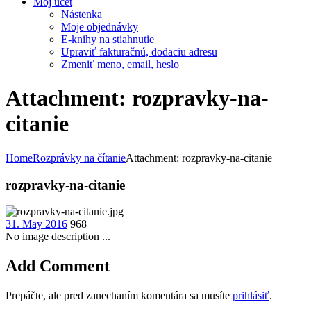
Môj účet
Nástenka
Moje objednávky
E-knihy na stiahnutie
Upraviť fakturačnú, dodaciu adresu
Zmeniť meno, email, heslo
Attachment: rozpravky-na-
citanie
Home
Rozprávky na čítanie
Attachment: rozpravky-na-citanie
rozpravky-na-citanie
31. May 2016
968
No image description ...
Add Comment
Prepáčte, ale pred zanechaním komentára sa musíte
prihlásiť
.