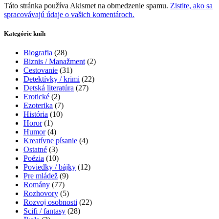
Táto stránka používa Akismet na obmedzenie spamu.
Zistite, ako sa
spracovávajú údaje o vašich komentároch.
Kategórie kníh
Biografia
(28)
Biznis / Manažment
(2)
Cestovanie
(31)
Detektívky / krimi
(22)
Detská literatúra
(27)
Erotické
(2)
Ezoterika
(7)
História
(10)
Horor
(1)
Humor
(4)
Kreatívne písanie
(4)
Ostatné
(3)
Poézia
(10)
Poviedky / bájky
(12)
Pre mládež
(9)
Romány
(77)
Rozhovory
(5)
Rozvoj osobnosti
(22)
Scifi / fantasy
(28)