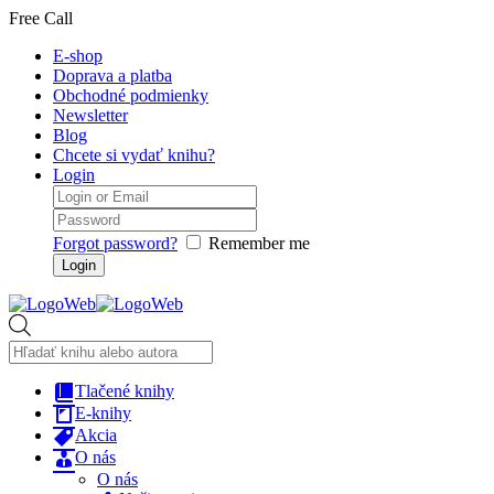
Free Call
E-shop
Doprava a platba
Obchodné podmienky
Newsletter
Blog
Chcete si vydať knihu?
Login
Forgot password?
Remember me
Products
search
Tlačené knihy
E-knihy
Akcia
O nás
O nás