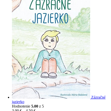
Zázračné
jazierko
Hodnotenie
5.00
z 5
Price
3,00
€
–
4,50
€