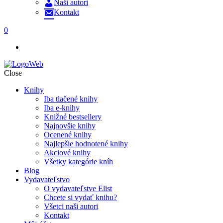
Naši autori
Kontakt
0
Close
Knihy
Iba tlačené knihy
Iba e-knihy
Knižné bestsellery
Najnovšie knihy
Ocenené knihy
Najlepšie hodnotené knihy
Akciové knihy
Všetky kategórie kníh
Blog
Vydavateľstvo
O vydavateľstve Elist
Chcete si vydať knihu?
Všetci naši autori
Kontakt