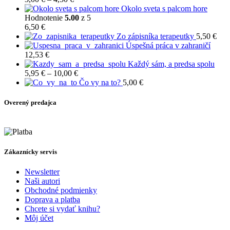
range:
Okolo sveta s palcom hore
3,00 €
Hodnotenie
5.00
z 5
through
6,50
€
4,50 €
Zo zápisníka terapeutky
5,50
€
Úspešná práca v zahraničí
12,53
€
Každý sám, a predsa spolu
Price
5,95
€
–
10,00
€
range:
Čo vy na to?
5,00
€
5,95 €
through
Overený predajca
10,00 €
Zákaznícky servis
Newsletter
Naši autori
Obchodné podmienky
Doprava a platba
Chcete si vydať knihu?
Môj účet