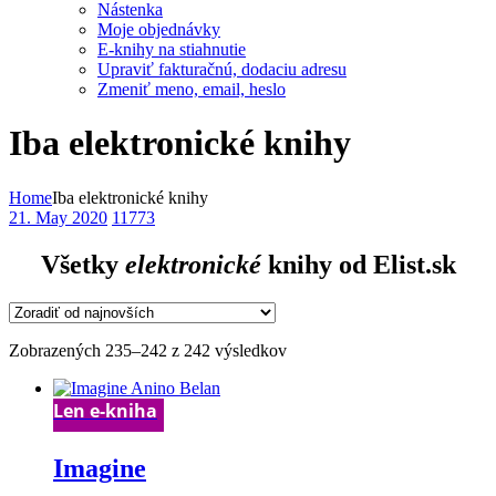
Nástenka
Moje objednávky
E-knihy na stiahnutie
Upraviť fakturačnú, dodaciu adresu
Zmeniť meno, email, heslo
Iba elektronické knihy
Home
Iba elektronické knihy
21. May 2020
11773
Všetky
elektronické
knihy od Elist.sk
Zoradené
Zobrazených 235–242 z 242 výsledkov
podľa
najnovších
Len e-kniha
Imagine