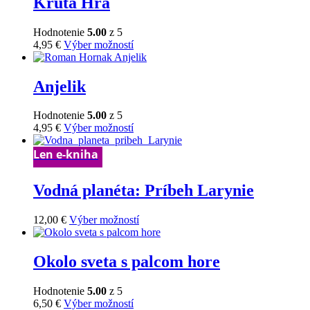
Krutá Hra
stránke
variantov.
produktu.
Možnosti
Hodnotenie
5.00
z 5
si
Tento
4,95
€
Výber možností
môžete
produkt
vybrať
má
na
viacero
Anjelik
stránke
variantov.
produktu.
Možnosti
Hodnotenie
5.00
z 5
si
Tento
4,95
€
Výber možností
môžete
produkt
vybrať
má
Len e-kniha
na
viacero
stránke
variantov.
produktu.
Vodná planéta: Príbeh Larynie
Možnosti
si
môžete
Tento
12,00
€
Výber možností
vybrať
produkt
na
má
stránke
viacero
Okolo sveta s palcom hore
produktu.
variantov.
Možnosti
Hodnotenie
5.00
z 5
si
Tento
6,50
€
Výber možností
môžete