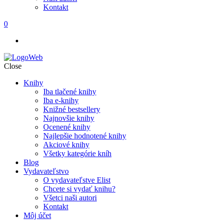
Kontakt
0
Close
Knihy
Iba tlačené knihy
Iba e-knihy
Knižné bestsellery
Najnovšie knihy
Ocenené knihy
Najlepšie hodnotené knihy
Akciové knihy
Všetky kategórie kníh
Blog
Vydavateľstvo
O vydavateľstve Elist
Chcete si vydať knihu?
Všetci naši autori
Kontakt
Môj účet