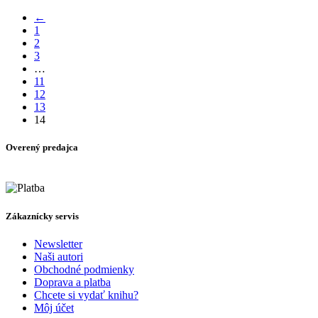
produkt
vybrať
←
má
na
1
viacero
stránke
2
variantov.
produktu.
3
Možnosti
…
si
11
môžete
12
vybrať
13
na
14
stránke
produktu.
Overený predajca
Zákaznícky servis
Newsletter
Naši autori
Obchodné podmienky
Doprava a platba
Chcete si vydať knihu?
Môj účet