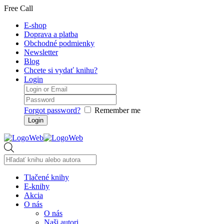
Free Call
E-shop
Doprava a platba
Obchodné podmienky
Newsletter
Blog
Chcete si vydať knihu?
Login
Forgot password?
Remember me
Products
search
Tlačené knihy
E-knihy
Akcia
O nás
O nás
Naši autori