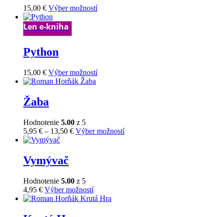
Tento
15,00
€
Výber možností
produkt
má
Len e-kniha
viacero
variantov.
Python
Možnosti
si
môžete
Tento
15,00
€
Výber možností
vybrať
produkt
na
má
stránke
viacero
Žaba
produktu.
variantov.
Možnosti
Hodnotenie
5.00
z 5
si
Price
Tento
5,95
€
–
13,50
€
Výber možností
môžete
range:
produkt
vybrať
5,95 €
má
na
through
viacero
Vymývač
stránke
13,50 €
variantov.
produktu.
Možnosti
Hodnotenie
5.00
z 5
si
Tento
4,95
€
Výber možností
môžete
produkt
vybrať
má
na
viacero