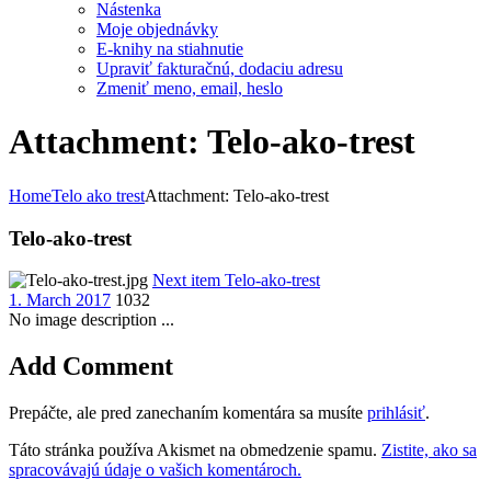
Nástenka
Moje objednávky
E-knihy na stiahnutie
Upraviť fakturačnú, dodaciu adresu
Zmeniť meno, email, heslo
Attachment: Telo-ako-trest
Home
Telo ako trest
Attachment: Telo-ako-trest
Telo-ako-trest
Next item
Telo-ako-trest
1. March 2017
1032
No image description ...
Add Comment
Prepáčte, ale pred zanechaním komentára sa musíte
prihlásiť
.
Táto stránka používa Akismet na obmedzenie spamu.
Zistite, ako sa
spracovávajú údaje o vašich komentároch.