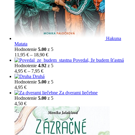
Hakuna
Matata
Hodnotenie
5.00
z 5
Price
11,95
€
–
18,90
€
range:
Povedal, že budem šťastná
11,95 €
Hodnotenie
4.92
z 5
Price
through
4,95
€
–
7,95
€
range:
18,90 €
Druhá
4,95 €
Hodnotenie
5.00
z 5
through
4,95
€
7,95 €
Za dverami liečebne
Hodnotenie
5.00
z 5
4,50
€