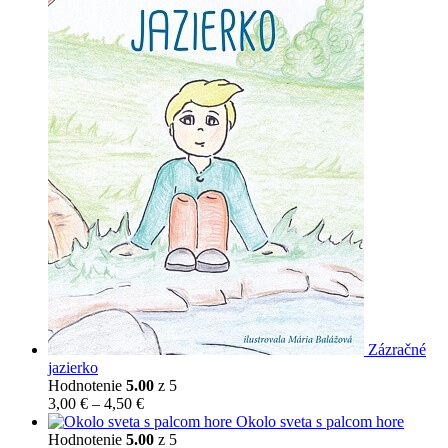
Zázračné
jazierko
Hodnotenie
5.00
z 5
Price
3,00
€
–
4,50
€
range:
Okolo sveta s palcom hore
3,00 €
Hodnotenie
5.00
z 5