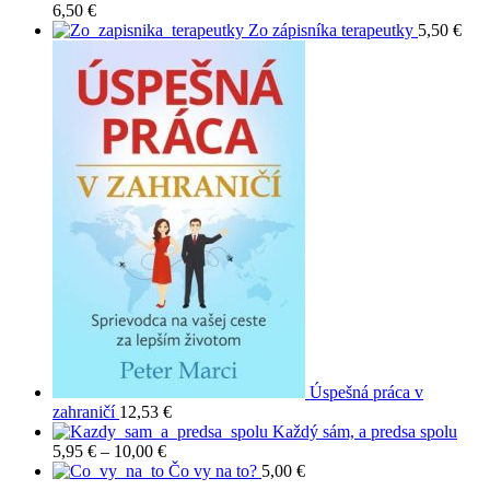
through
6,50
€
4,50 €
Zo zápisníka terapeutky
5,50
€
Úspešná práca v
zahraničí
12,53
€
Každý sám, a predsa spolu
Price
5,95
€
–
10,00
€
range:
Čo vy na to?
5,00
€
5,95 €