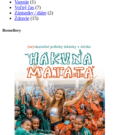
Varenie
(1)
Voľný čas
(7)
Zápisníky / diáre
(2)
Zdravie
(15)
Bestsellery