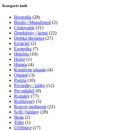
Kategórie kníh
Biografia
(28)
Biznis / Manažment
(2)
Cestovanie
(31)
Detektívky / krimi
(22)
Detská literatúra
(27)
Erotické
(2)
Ezoterika
(7)
História
(10)
Horor
(1)
Humor
(4)
Kreatívne písanie
(4)
Ostatné
(3)
Poézia
(10)
Poviedky / bájky
(12)
Pre mládež
(9)
Romány
(77)
Rozhovory
(5)
Rozvoj osobnosti
(22)
Scifi / fantasy
(28)
škola
(2)
Triler
(1)
Učebnice
(27)