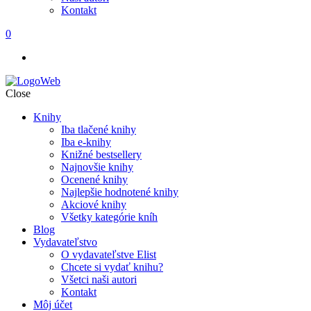
Kontakt
0
Close
Knihy
Iba tlačené knihy
Iba e-knihy
Knižné bestsellery
Najnovšie knihy
Ocenené knihy
Najlepšie hodnotené knihy
Akciové knihy
Všetky kategórie kníh
Blog
Vydavateľstvo
O vydavateľstve Elist
Chcete si vydať knihu?
Všetci naši autori
Kontakt
Môj účet