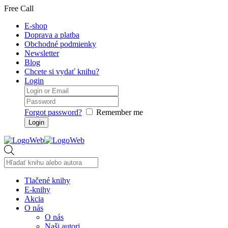
Free Call
E-shop
Doprava a platba
Obchodné podmienky
Newsletter
Blog
Chcete si vydať knihu?
Login
Forgot password?
Remember me
Products
search
Tlačené knihy
E-knihy
Akcia
O nás
O nás
Naši autori