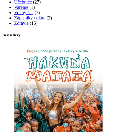
Učebnice
(27)
Varenie
(1)
Voľný čas
(7)
Zápisníky / diáre
(2)
Zdravie
(15)
Bestsellery