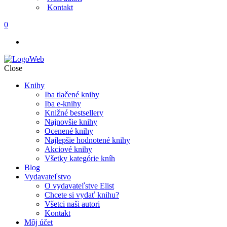
Kontakt
0
Close
Knihy
Iba tlačené knihy
Iba e-knihy
Knižné bestsellery
Najnovšie knihy
Ocenené knihy
Najlepšie hodnotené knihy
Akciové knihy
Všetky kategórie kníh
Blog
Vydavateľstvo
O vydavateľstve Elist
Chcete si vydať knihu?
Všetci naši autori
Kontakt
Môj účet