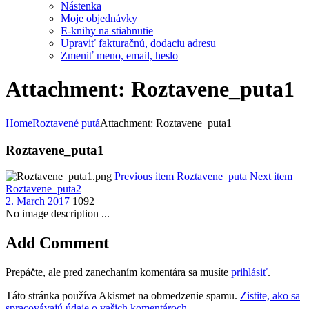
Nástenka
Moje objednávky
E-knihy na stiahnutie
Upraviť fakturačnú, dodaciu adresu
Zmeniť meno, email, heslo
Attachment: Roztavene_puta1
Home
Roztavené putá
Attachment: Roztavene_puta1
Roztavene_puta1
Previous item
Roztavene_puta
Next item
Roztavene_puta2
2. March 2017
1092
No image description ...
Add Comment
Prepáčte, ale pred zanechaním komentára sa musíte
prihlásiť
.
Táto stránka používa Akismet na obmedzenie spamu.
Zistite, ako sa
spracovávajú údaje o vašich komentároch.