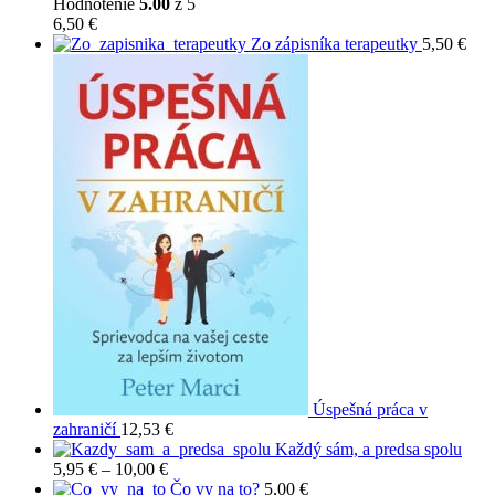
3,00 €
Hodnotenie
5.00
z 5
through
6,50
€
4,50 €
Zo zápisníka terapeutky
5,50
€
Úspešná práca v
zahraničí
12,53
€
Každý sám, a predsa spolu
Price
5,95
€
–
10,00
€
range:
Čo vy na to?
5,00
€