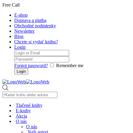
Free Call
E-shop
Doprava a platba
Obchodné podmienky
Newsletter
Blog
Chcete si vydať knihu?
Login
Forgot password?
Remember me
Products
search
Tlačené knihy
E-knihy
Akcia
O nás
O nás
Naši autori