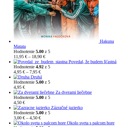
Hakuna
Matata
Hodnotenie
5.00
z 5
Price
11,95
€
–
18,90
€
range:
Povedal, že budem šťastná
11,95 €
Hodnotenie
4.92
z 5
Price
through
4,95
€
–
7,95
€
range:
18,90 €
Druhá
4,95 €
Hodnotenie
5.00
z 5
through
4,95
€
7,95 €
Za dverami liečebne
Hodnotenie
5.00
z 5
4,50
€
Zázračné jazierko
Hodnotenie
5.00
z 5
Price
3,00
€
–
4,50
€
range:
Okolo sveta s palcom hore