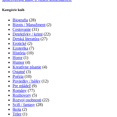
Kategórie kníh
Biografia
(28)
Biznis / Manažment
(2)
Cestovanie
(31)
Detektívky / krimi
(22)
Detská literatúra
(27)
Erotické
(2)
Ezoterika
(7)
História
(10)
Horor
(1)
Humor
(4)
Kreatívne písanie
(4)
Ostatné
(3)
Poézia
(10)
Poviedky / bájky
(12)
Pre mládež
(9)
Romány
(77)
Rozhovory
(5)
Rozvoj osobnosti
(22)
Scifi / fantasy
(28)
škola
(2)
Triler
(1)