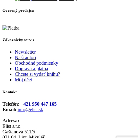
5,95 €
through
Overený predajca
10,00 €
Zákaznícky servis
Newsletter
Naši autori
Obchodné podmienky
Doprava a platba
Chcete si vydať knihu?
Môj účet
Kontakt
Telefón:
+421 950 447 165
Email:
info@elist.sk
Adresa:
Elist s.r.o.
Gaštanová 511/5
031 04, Lipt. Mikuláš