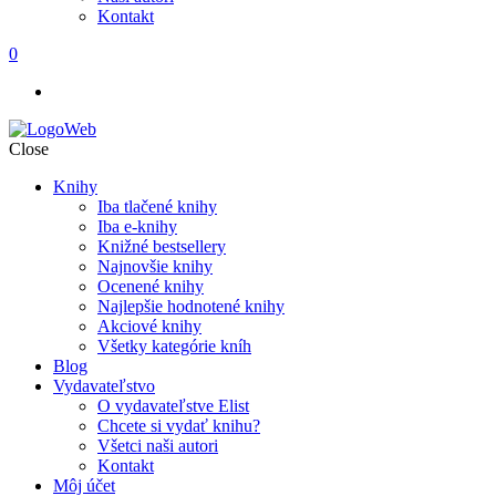
Kontakt
0
Close
Knihy
Iba tlačené knihy
Iba e-knihy
Knižné bestsellery
Najnovšie knihy
Ocenené knihy
Najlepšie hodnotené knihy
Akciové knihy
Všetky kategórie kníh
Blog
Vydavateľstvo
O vydavateľstve Elist
Chcete si vydať knihu?
Všetci naši autori
Kontakt
Môj účet