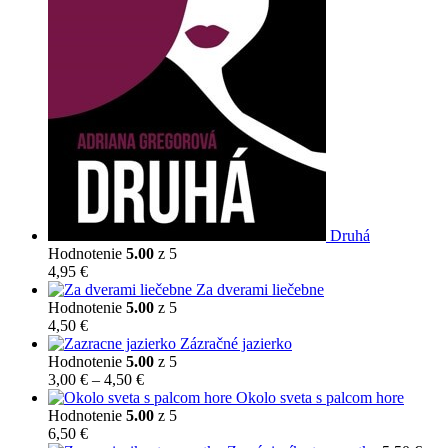
Druhá
Hodnotenie
5.00
z 5
4,95
€
Za dverami liečebne
Hodnotenie
5.00
z 5
4,50
€
Zázračné jazierko
Hodnotenie
5.00
z 5
Price
3,00
€
–
4,50
€
range:
Okolo sveta s palcom hore
3,00 €
Hodnotenie
5.00
z 5
through
6,50
€