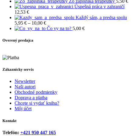
4,50 €
Zo zápisníka terapeutky
5,50
€
Úspešná práca v zahraničí
12,53
€
Každý sám, a predsa spolu
Price
5,95
€
–
10,00
€
range:
Čo vy na to?
5,00
€
5,95 €
through
Overený predajca
10,00 €
Zákaznícky servis
Newsletter
Naši autori
Obchodné podmienky
Doprava a platba
Chcete si vydať knihu?
Môj účet
Kontakt
Telefón:
+421 950 447 165