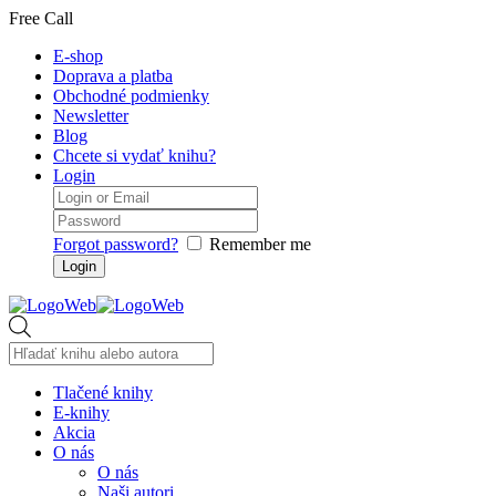
Free Call
E-shop
Doprava a platba
Obchodné podmienky
Newsletter
Blog
Chcete si vydať knihu?
Login
Forgot password?
Remember me
Products
search
Tlačené knihy
E-knihy
Akcia
O nás
O nás
Naši autori