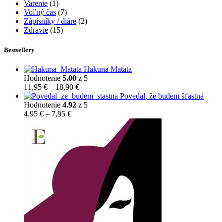
Varenie
(1)
Voľný čas
(7)
Zápisníky / diáre
(2)
Zdravie
(15)
Bestsellery
Hakuna Matata
Hodnotenie
5.00
z 5
Price
11,95
€
–
18,90
€
range:
Povedal, že budem šťastná
11,95 €
Hodnotenie
4.92
z 5
Price
through
4,95
€
–
7,95
€
range:
18,90 €
4,95 €
through
7,95 €