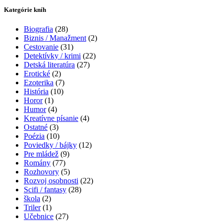
Kategórie kníh
Biografia
(28)
Biznis / Manažment
(2)
Cestovanie
(31)
Detektívky / krimi
(22)
Detská literatúra
(27)
Erotické
(2)
Ezoterika
(7)
História
(10)
Horor
(1)
Humor
(4)
Kreatívne písanie
(4)
Ostatné
(3)
Poézia
(10)
Poviedky / bájky
(12)
Pre mládež
(9)
Romány
(77)
Rozhovory
(5)
Rozvoj osobnosti
(22)
Scifi / fantasy
(28)
škola
(2)
Triler
(1)
Učebnice
(27)