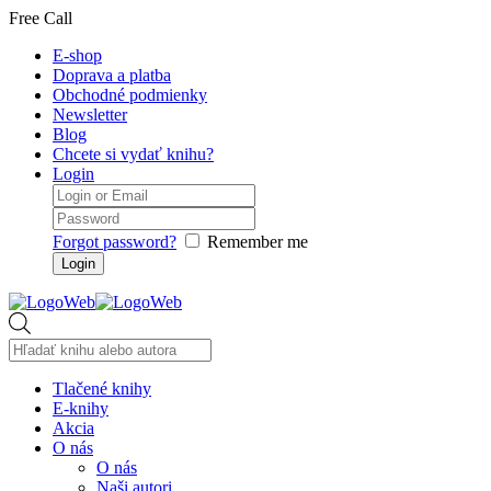
Free Call
E-shop
Doprava a platba
Obchodné podmienky
Newsletter
Blog
Chcete si vydať knihu?
Login
Forgot password?
Remember me
Products
search
Tlačené knihy
E-knihy
Akcia
O nás
O nás
Naši autori