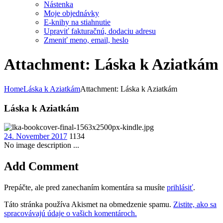
Nástenka
Moje objednávky
E-knihy na stiahnutie
Upraviť fakturačnú, dodaciu adresu
Zmeniť meno, email, heslo
Attachment: Láska k Aziatkám
Home
Láska k Aziatkám
Attachment: Láska k Aziatkám
Láska k Aziatkám
24. November 2017
1134
No image description ...
Add Comment
Prepáčte, ale pred zanechaním komentára sa musíte
prihlásiť
.
Táto stránka používa Akismet na obmedzenie spamu.
Zistite, ako sa
spracovávajú údaje o vašich komentároch.