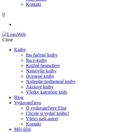
Kontakt
0
Close
Knihy
Iba tlačené knihy
Iba e-knihy
Knižné bestsellery
Najnovšie knihy
Ocenené knihy
Najlepšie hodnotené knihy
Akciové knihy
Všetky kategórie kníh
Blog
Vydavateľstvo
O vydavateľstve Elist
Chcete si vydať knihu?
Všetci naši autori
Kontakt
Môj účet