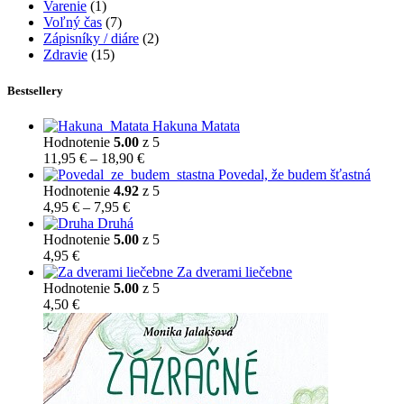
Varenie
(1)
Voľný čas
(7)
Zápisníky / diáre
(2)
Zdravie
(15)
Bestsellery
Hakuna Matata
Hodnotenie
5.00
z 5
Price
11,95
€
–
18,90
€
range:
Povedal, že budem šťastná
11,95 €
Hodnotenie
4.92
z 5
Price
through
4,95
€
–
7,95
€
range:
18,90 €
Druhá
4,95 €
Hodnotenie
5.00
z 5
through
4,95
€
7,95 €
Za dverami liečebne
Hodnotenie
5.00
z 5
4,50
€