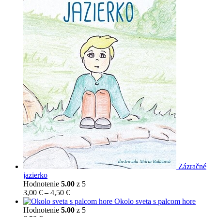
Zázračné
jazierko
Hodnotenie
5.00
z 5
Price
3,00
€
–
4,50
€
range:
Okolo sveta s palcom hore
3,00 €
Hodnotenie
5.00
z 5