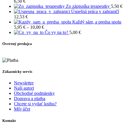
through
6,50
€
4,50 €
Zo zápisníka terapeutky
5,50
€
Úspešná práca v zahraničí
12,53
€
Každý sám, a predsa spolu
Price
5,95
€
–
10,00
€
range:
Čo vy na to?
5,00
€
5,95 €
through
Overený predajca
10,00 €
Zákaznícky servis
Newsletter
Naši autori
Obchodné podmienky
Doprava a platba
Chcete si vydať knihu?
Môj účet
Kontakt