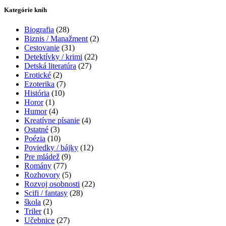
Kategórie kníh
Biografia
(28)
Biznis / Manažment
(2)
Cestovanie
(31)
Detektívky / krimi
(22)
Detská literatúra
(27)
Erotické
(2)
Ezoterika
(7)
História
(10)
Horor
(1)
Humor
(4)
Kreatívne písanie
(4)
Ostatné
(3)
Poézia
(10)
Poviedky / bájky
(12)
Pre mládež
(9)
Romány
(77)
Rozhovory
(5)
Rozvoj osobnosti
(22)
Scifi / fantasy
(28)
škola
(2)
Triler
(1)
Učebnice
(27)